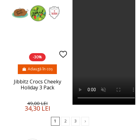
-30%
Adaugă în coș
Jibbitz Crocs Cheeky
Holiday 3 Pack
49,00 LEI
34,30 LEI
1
2
3