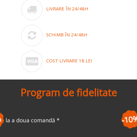
LIVRARE ÎN 24/48H
SCHIMB ÎN 24/48H
COST LIVRARE 18 LEI
Program de fidelitate
-10%
la ziua ta de naștere
*