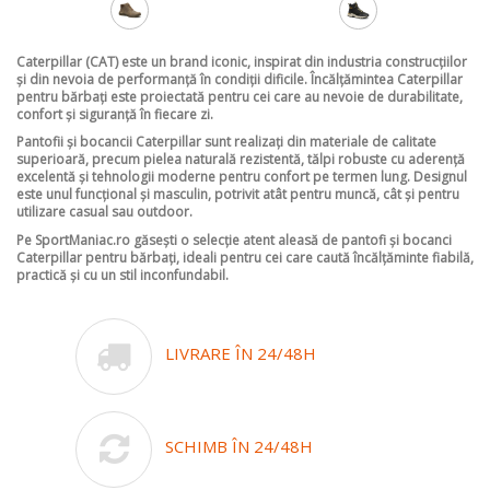
Caterpillar (CAT)
este un brand iconic, inspirat din industria construcțiilor
și din nevoia de performanță în condiții dificile. Încălțămintea Caterpillar
pentru bărbați este proiectată pentru cei care au nevoie de
durabilitate,
confort și siguranță
în fiecare zi.
Pantofii și bocancii Caterpillar sunt realizați din
materiale de calitate
superioară
, precum pielea naturală rezistentă, tălpi robuste cu aderență
excelentă și tehnologii moderne pentru confort pe termen lung. Designul
este unul
funcțional și masculin
, potrivit atât pentru muncă, cât și pentru
utilizare casual sau outdoor.
Pe SportManiac.ro găsești o selecție atent aleasă de
pantofi și bocanci
Caterpillar pentru bărbați
, ideali pentru cei care caută încălțăminte fiabilă,
practică și cu un stil inconfundabil.
LIVRARE ÎN 24/48H
SCHIMB ÎN 24/48H