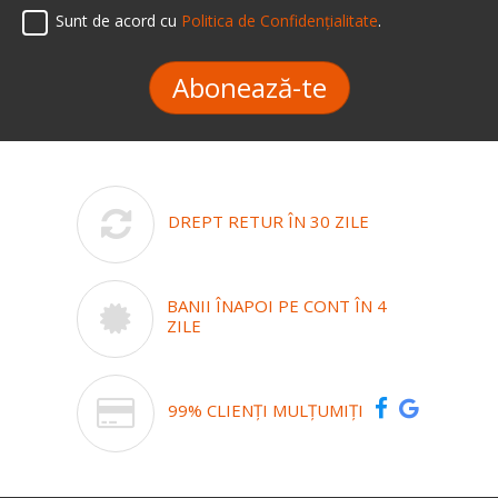
Sunt de acord cu
Politica de Confidențialitate
.
Abonează-te
DREPT RETUR ÎN 30 ZILE
BANII ÎNAPOI PE CONT ÎN 4
ZILE
99% CLIENȚI MULȚUMIȚI