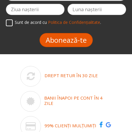
Sunt de acord cu
Politica de Confidențialitate
.
Abonează-te
DREPT RETUR ÎN 30 ZILE
BANII ÎNAPOI PE CONT ÎN 4
ZILE
99% CLIENȚI MULȚUMIȚI