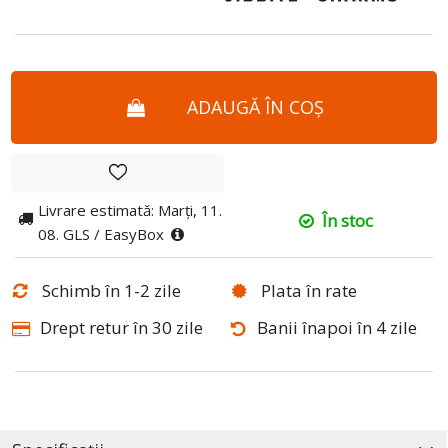
ADAUGĂ ÎN COȘ
Livrare estimată: Marți, 11.
În stoc
08. GLS / EasyBox
Schimb în 1-2 zile
Plata în rate
Drept retur în 30 zile
Banii înapoi în 4 zile