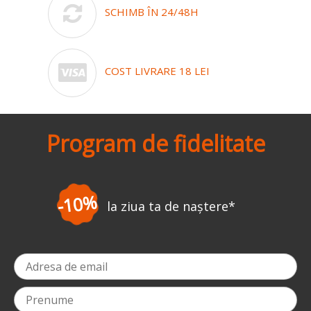
SCHIMB ÎN 24/48H
COST LIVRARE 18 LEI
Program de fidelitate
-3%
la ziua ta de naștere
*