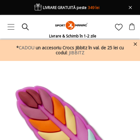
LIVRARE GRATUITĂ peste
349 lei
Livrare & Schimb în 1-2 zile
*
CADOU
un accesoriu Crocs Jibbitz în val. de 25 lei cu
codul:
JIBBITZ