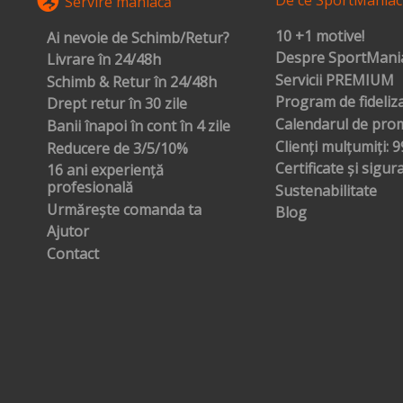
Servire maniacă
10 +1 motive!
Ai nevoie de Schimb/Retur?
Despre SportMania
Livrare în 24/48h
Servicii PREMIUM
Schimb & Retur în 24/48h
Program de fideliz
Drept retur în 30 zile
Calendarul de prom
Banii înapoi în cont în 4 zile
Clienți mulțumiți: 
Reducere de 3/5/10%
Certificate și sigur
16 ani experiență
profesională
Sustenabilitate
Urmărește comanda ta
Blog
Ajutor
Contact