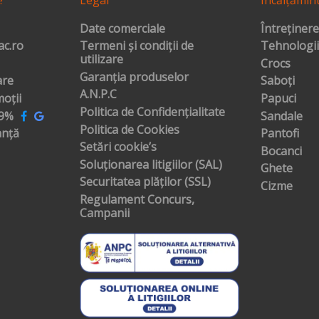
Date comerciale
Întreținere
c.ro
Termeni și condiții de
Tehnologii
utilizare
Crocs
Garanția produselor
are
Saboți
A.N.P.C
oții
Papuci
Politica de Confidențialitate
99%
Sandale
Politica de Cookies
anță
Pantofi
Setări cookie’s
Bocanci
Soluționarea litigiilor (SAL)
Ghete
Securitatea plăților (SSL)
Cizme
Regulament Concurs,
Campanii