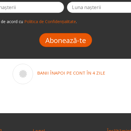
 de acord cu
Politica de Confidențialitate
.
Abonează-te
BANII ÎNAPOI PE CONT ÎN 4 ZILE
?
Legal
Încălțămin