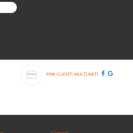
99% CLIENȚI MULȚUMIȚI
te
Contact