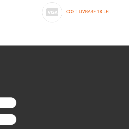
COST LIVRARE 18 LEI
-3%
la prima coma