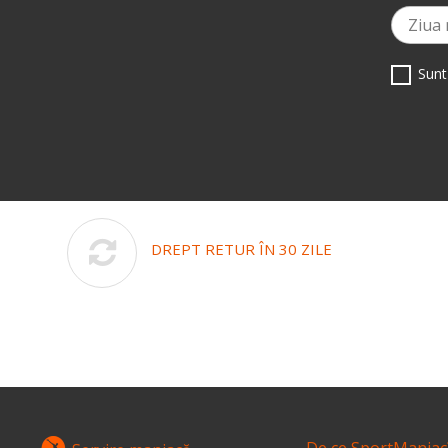
Sunt
DREPT RETUR ÎN 30 ZILE
De ce SportManiac