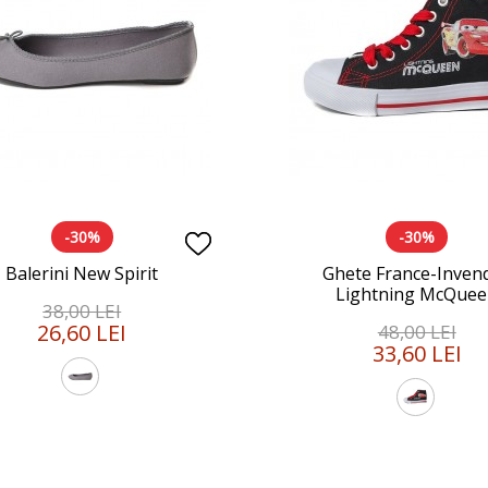
-30%
-30%
Balerini New Spirit
Ghete France-Inven
Lightning McQue
38,00 LEI
26,60 LEI
48,00 LEI
33,60 LEI