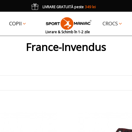
LIVRARE GRATUITĂ peste
349 lei
*
CADOU
un accesoriu Crocs Jibbitz în val. de 25 lei cu codul:
JIBBITZ
COPII
CROCS
Livrare & Schimb în 1-2 zile
France-Invendus