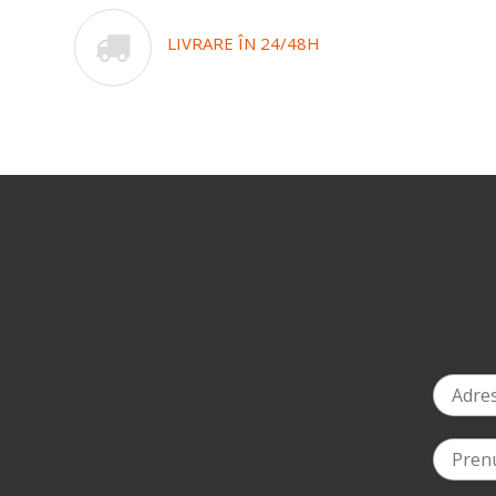
LIVRARE ÎN 24/48H
%
la a doua comandă
*