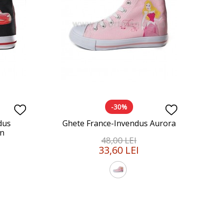
-30%
dus
Ghete France-Invendus Aurora
en
48,00 LEI
33,60 LEI