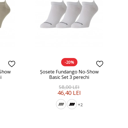
-20%
-Show
Șosete Fundango No-Show
i
Basic Set 3 perechi
58,00 LEI
46,40 LEI
+2