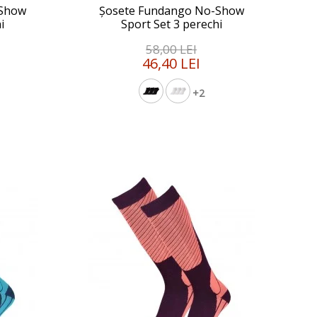
-Show
Șosete Fundango No-Show
i
Sport Set 3 perechi
58,00 LEI
46,40 LEI
+2