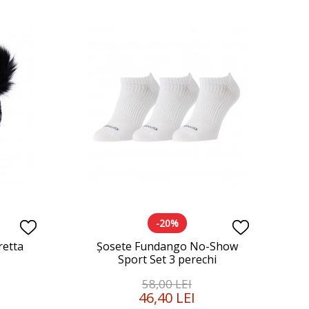
-20%
retta
Șosete Fundango No-Show
Sport Set 3 perechi
58,00 LEI
46,40 LEI