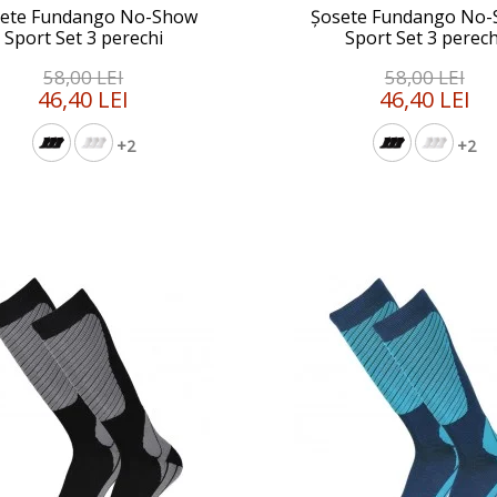
ete Fundango No-Show
Șosete Fundango No
Sport Set 3 perechi
Sport Set 3 perech
58,00 LEI
58,00 LEI
46,40 LEI
46,40 LEI
+2
+2