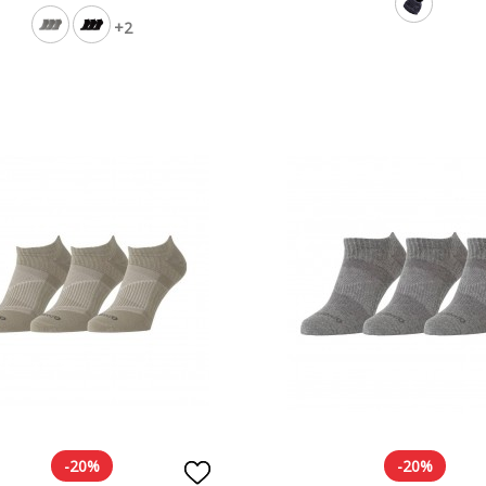
+2
-20%
-20%