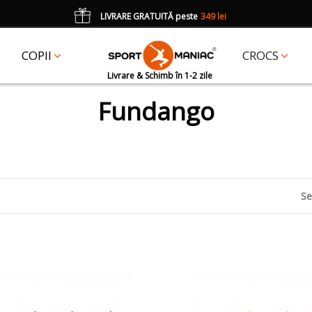
LIVRARE GRATUITĂ peste
349 lei
*
CADOU
un accesoriu Crocs Jibbitz în val. de 25 lei cu codul:
JIBBITZ
COPII
CROCS
Livrare & Schimb în 1-2 zile
Fundango
Se