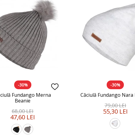
-30%
-30%
ciulă Fundango Merna
Căciulă Fundango Nara
Beanie
79,00 LEI
55,30 LEI
68,00 LEI
47,60 LEI