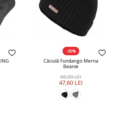
-30%
KING
Căciulă Fundango Merna
Beanie
68,00 LEI
47,60 LEI