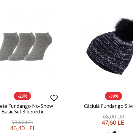
-20%
-30%
ete Fundango No-Show
Căciulă Fundango Silv
Basic Set 3 perechi
68,00 LEI
47,60 LEI
58,00 LEI
46,40 LEI