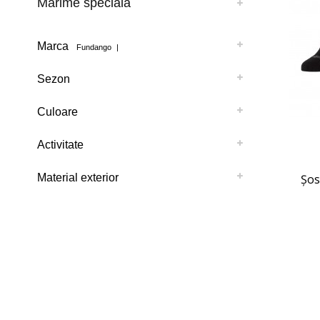
Mărime specială
Marca
Fundango
|
Sezon
Culoare
Activitate
Material exterior
Șos