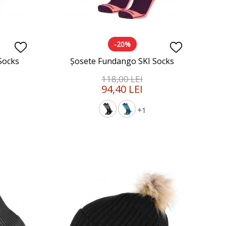
-20%
Socks
Șosete Fundango SKI Socks
118,00 LEI
94,40 LEI
+1