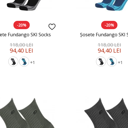
-20%
-20%
ete Fundango SKI Socks
Șosete Fundango SKI 
118,00 LEI
118,00 LEI
94,40 LEI
94,40 LEI
+1
+1