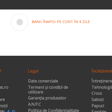
BANII ÎNAPOI PE CONT ÎN 4 ZILE
?
Legal
Încălțămin
Date comerciale
Întreținere
c.ro
Termeni și condiții de
Tehnologii
utilizare
Crocs
Garanția produselor
are
Saboți
A.N.P.C
oții
Papuci
Politica de Confidențialitate
99%
Sandale