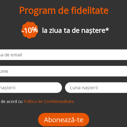
Program de fidelitate
-3%
la prima comandă
*
 de acord cu
Politica de Confidențialitate
.
Abonează-te