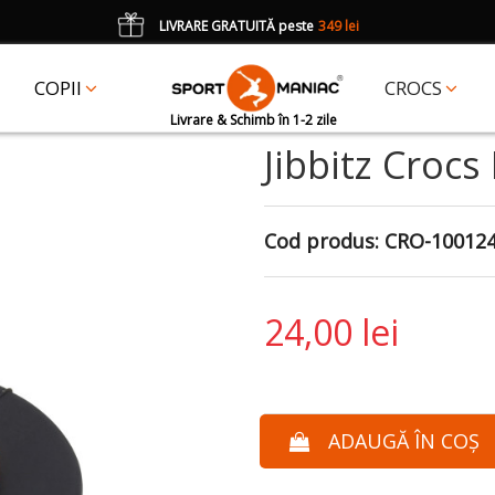
LIVRARE GRATUITĂ peste
349 lei
*
CADOU
un accesoriu Crocs Jibbitz în val. de 25 lei cu codul:
JIBBITZ
COPII
CROCS
Livrare & Schimb în 1-2 zile
Jibbitz Croc
Cod produs:
CRO-10012
24,00 lei
ADAUGĂ ÎN COȘ