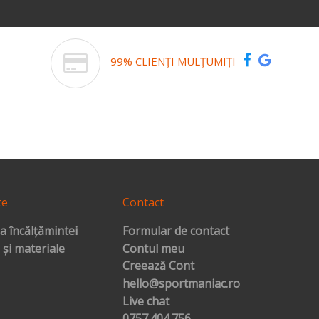
99% CLIENȚI MULȚUMIȚI
te
Contact
a încălțămintei
Formular de contact
 și materiale
Contul meu
Creează Cont
hello@sportmaniac.ro
Live chat
0757.404.756