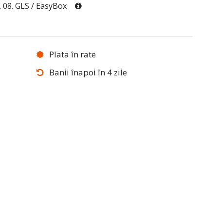
0. 08. GLS / EasyBox
Plata în rate
Banii înapoi în 4 zile