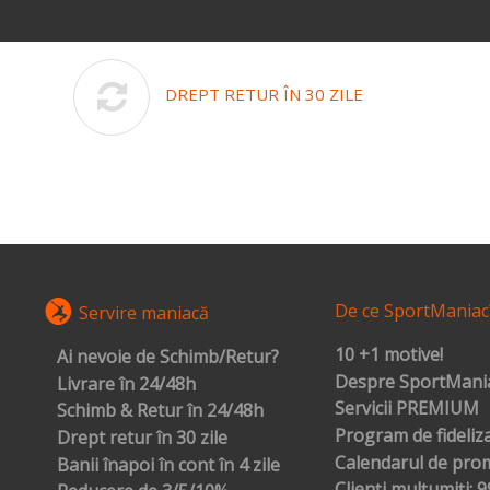
DREPT RETUR ÎN 30 ZILE
De ce SportManiac
Servire maniacă
10 +1 motive!
Ai nevoie de Schimb/Retur?
Despre SportMania
Livrare în 24/48h
Servicii PREMIUM
Schimb & Retur în 24/48h
Program de fideliz
Drept retur în 30 zile
Calendarul de prom
Banii înapoi în cont în 4 zile
Clienți mulțumiți: 