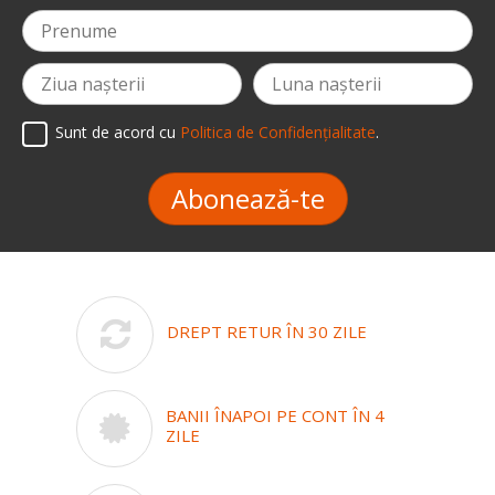
Sunt de acord cu
Politica de Confidențialitate
.
Abonează-te
DREPT RETUR ÎN 30 ZILE
BANII ÎNAPOI PE CONT ÎN 4
ZILE