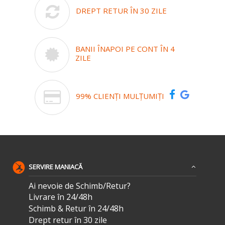
DREPT RETUR ÎN 30 ZILE
BANII ÎNAPOI PE CONT ÎN 4
ZILE
99% CLIENȚI MULȚUMIȚI
SERVIRE MANIACĂ
Ai nevoie de Schimb/Retur?
Livrare în 24/48h
Schimb & Retur în 24/48h
Drept retur în 30 zile