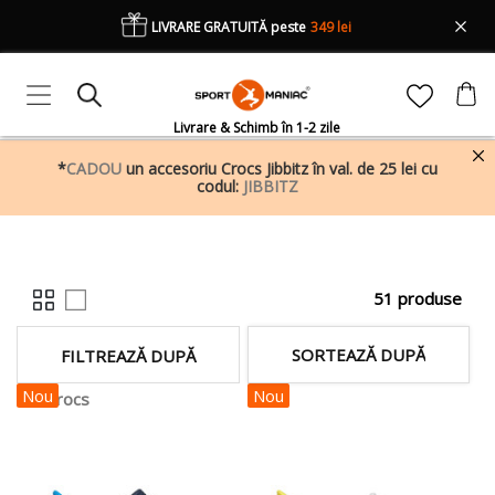
LIVRARE GRATUITĂ peste
349 lei
Livrare & Schimb în 1-2 zile
*
CADOU
un accesoriu Crocs Jibbitz în val. de 25 lei cu
codul:
JIBBITZ
51 produse
SORTEAZĂ DUPĂ
FILTREAZĂ DUPĂ
Nou
Nou
Crocs