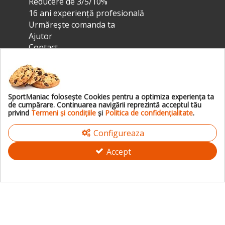
Reducere de 3/5/10%
16 ani experiență profesională
Urmărește comanda ta
Ajutor
Contact
DE CE SPORTMANIAC?
SportManiac foloseşte Cookies pentru a optimiza experienţa ta
de cumpărare. Continuarea navigării reprezintă acceptul tău
LEGAL
privind
Termeni și condițiile
şi
Politica de confidențialitate
.
Configureaza
ÎNCĂLȚĂMINTE
Accept
CONTACT
© 2010-2026 -
SportManiac
- Magazin Online de Încălțăminte în România