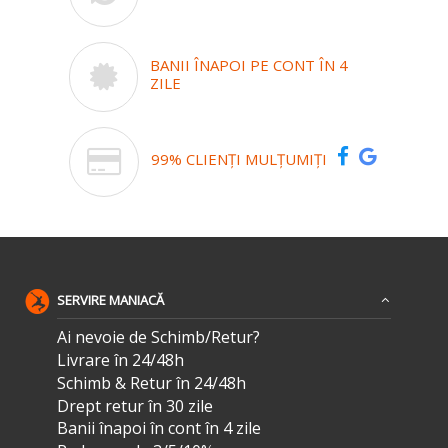
BANII ÎNAPOI PE CONT ÎN 4
ZILE
99% CLIENȚI MULȚUMIȚI
SERVIRE MANIACĂ
Ai nevoie de Schimb/Retur?
Livrare în 24/48h
Schimb & Retur în 24/48h
Drept retur în 30 zile
Banii înapoi în cont în 4 zile