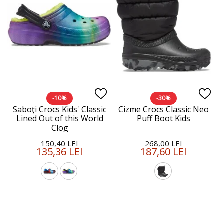
-10%
-30%
Saboți Crocs Kids' Classic
Cizme Crocs Classic Neo
Lined Out of this World
Puff Boot Kids
Clog
150,40 LEI
268,00 LEI
135,36 LEI
187,60 LEI