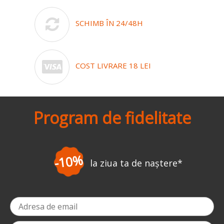
SCHIMB ÎN 24/48H
COST LIVRARE 18 LEI
Program de fidelitate
-10%
la ziua ta de naștere
*