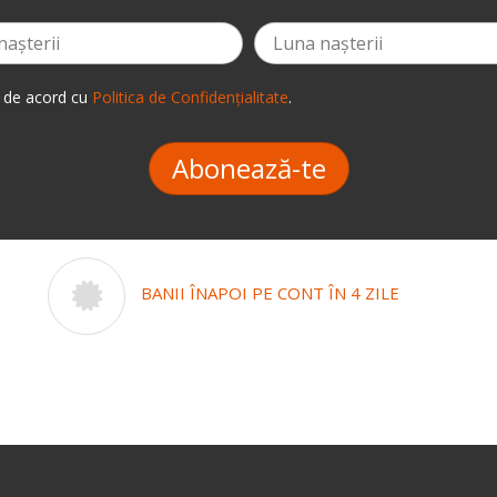
 de acord cu
Politica de Confidențialitate
.
Abonează-te
BANII ÎNAPOI PE CONT ÎN 4 ZILE