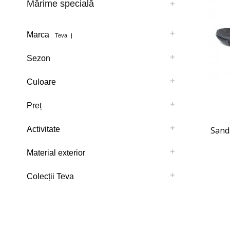
Mărime specială
Marca
Teva
|
Sezon
Culoare
Preț
Activitate
Sand
Material exterior
Colecții Teva