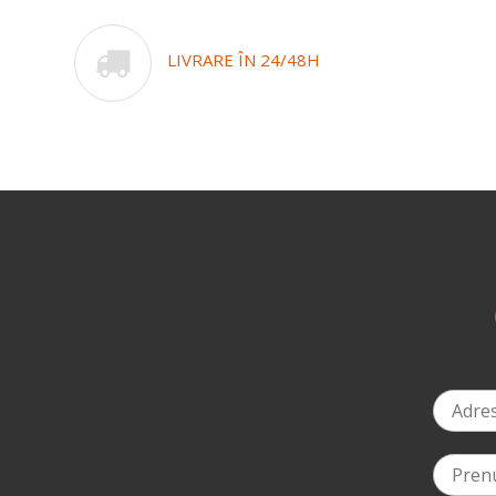
LIVRARE ÎN 24/48H
-10%
la ziua ta de naștere
*