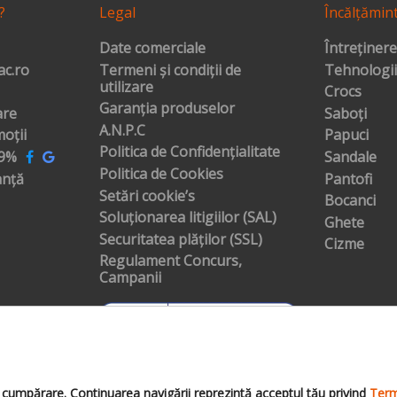
?
Legal
Încălțămin
Date comerciale
Întreținere
c.ro
Termeni și condiții de
Tehnologii
utilizare
Crocs
Garanția produselor
are
Saboți
A.N.P.C
oții
Papuci
Politica de Confidențialitate
99%
Sandale
Politica de Cookies
anță
Pantofi
Setări cookie’s
Bocanci
Soluționarea litigiilor (SAL)
Ghete
Securitatea plăților (SSL)
Cizme
Regulament Concurs,
Campanii
cumpărare. Continuarea navigării reprezintă acceptul tău privind
Terme