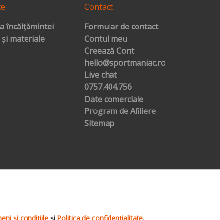
te
Contact
a încălțămintei
Formular de contact
 și materiale
Contul meu
Creează Cont
hello@sportmaniac.ro
Live chat
0757.404.756
Date comerciale
Program de Afiliere
Sitemap
ni și condițiile
şi
Politica de confidențialitate
.