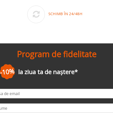
SCHIMB ÎN 24/48H
Program de fidelitate
-3%
la prima comandă