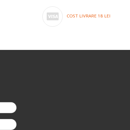
COST LIVRARE 18 LEI
-5%
*
la a do