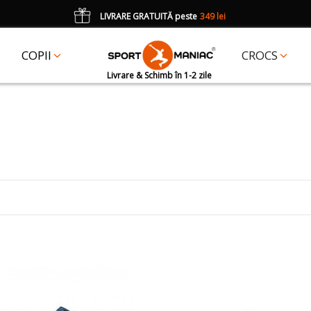
LIVRARE GRATUITĂ peste
349 lei
*
CADOU
un accesoriu Crocs Jibbitz în val. de 25 lei cu codul:
JIBBITZ
COPII
CROCS
Livrare & Schimb în 1-2 zile