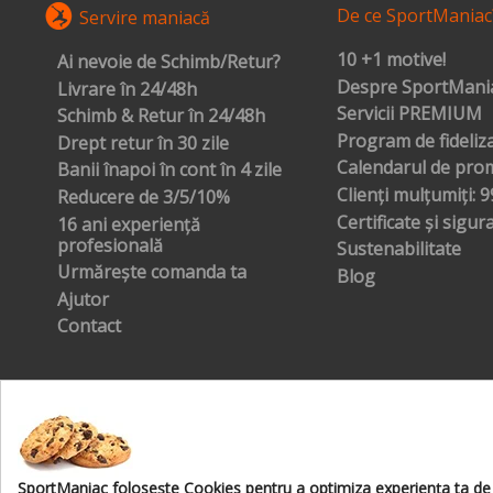
De ce SportManiac
Servire maniacă
10 +1 motive!
Ai nevoie de Schimb/Retur?
Despre SportMania
Livrare în 24/48h
Servicii PREMIUM
Schimb & Retur în 24/48h
Program de fideliz
Drept retur în 30 zile
Calendarul de prom
Banii înapoi în cont în 4 zile
Clienți mulțumiți: 
Reducere de 3/5/10%
Certificate și sigur
16 ani experiență
profesională
Sustenabilitate
Urmărește comanda ta
Blog
Ajutor
Contact
SportManiac foloseşte Cookies pentru a optimiza experienţa ta de 