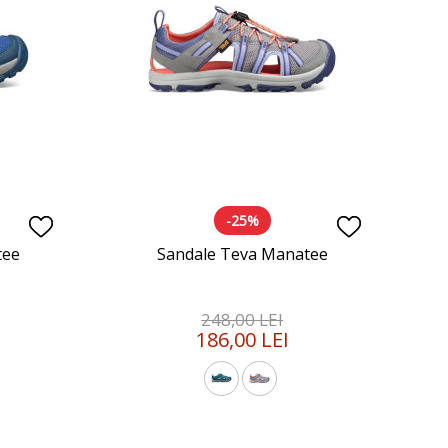
-25%
tee
Sandale Teva Manatee
248,00 LEI
186,00 LEI