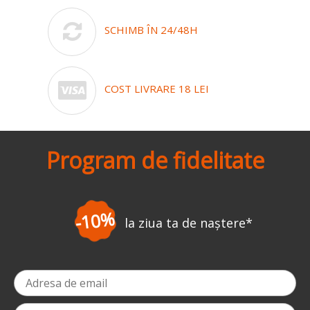
SCHIMB ÎN 24/48H
COST LIVRARE 18 LEI
Program de fidelitate
-10%
la ziua ta de naștere
*