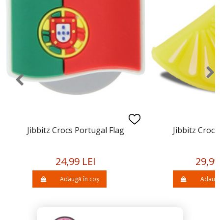
Jibbitz Crocs Portugal Flag
Jibbitz Croc
24,99 LEI
29,99
Adaugă în coș
Adaugă