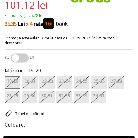
101,12 lei
Economisești 25.28 lei
35.35
Lei
x 4
rate
Promoția este valabilă de la data de: 30. 09. 2024, în limita stocului
disponibil.
EU
US
Mărime:
19-20
19-20
20-21
22-23
23-24
24-25
25-26
27-28
28-29
29-30
30-31
32-33
33-34
34-35
Tabel de mărimi
Culoare: