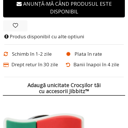
ANUNȚĂ-MĂ CÂND PRODUSUL ESTE
DISPONIBIL
Produs disponibil cu alte optiuni
Schimb în 1-2 zile
Plata în rate
Drept retur în 30 zile
Banii înapoi în 4 zile
Adaugă unicitate Crocșilor tăi
cu accesorii Jibbitz™