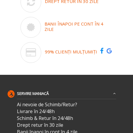
DREPT RETUR ÎN 30 ZILE
BANII ÎNAPOI PE CONT ÎN 4
ZILE
99% CLIENȚI MULȚUMIȚI
SERVIRE MANIACĂ
Ai nevoie de Schimb/Retur?
Livrare în 24/48h
Schimb & Retur în 24/48h
Drept retur în 30 zile
Banii înapoi în cont în 4 zile