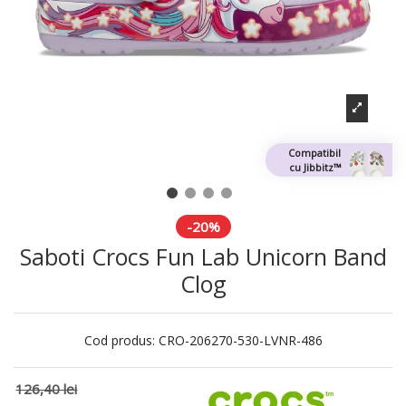
Compatibil
cu Jibbitz™
-20%
Saboti Crocs Fun Lab Unicorn Band
Clog
Cod produs:
CRO-206270-530-LVNR-486
126,40 lei