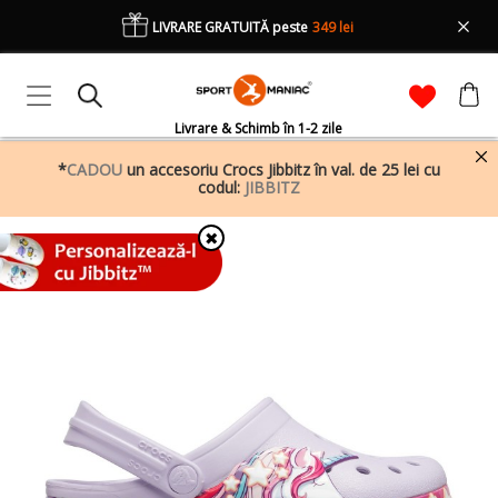
LIVRARE GRATUITĂ peste
349 lei
Livrare & Schimb în 1-2 zile
*
CADOU
un accesoriu Crocs Jibbitz în val. de 25 lei cu
codul:
JIBBITZ
✖