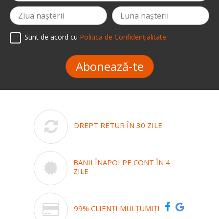
Sunt de acord cu
Politica de Confidențialitate
.
Abonează-te
DREPT RETUR ÎN 30 ZILE
BANII ÎNAPOI PE CONT ÎN 4
ZILE
99% CLIENȚI MULȚUMIȚI