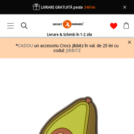
LIVRARE GRATUITĂ peste
349 lei
Livrare & Schimb în 1-2 zile
*
CADOU
un accesoriu Crocs Jibbitz în val. de 25 lei cu
codul:
JIBBITZ