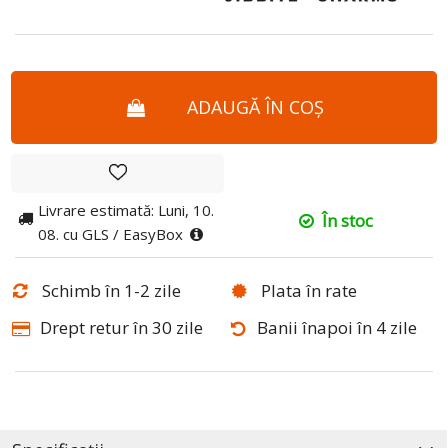
ADAUGĂ ÎN COȘ
Livrare estimată: Luni, 10.
În stoc
08. cu GLS / EasyBox
Schimb în 1-2 zile
Plata în rate
Drept retur în 30 zile
Banii înapoi în 4 zile