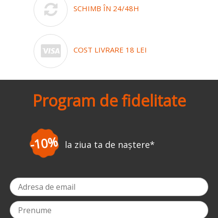
SCHIMB ÎN 24/48H
COST LIVRARE 18 LEI
Program de fidelitate
-3%
la prima comandă
*