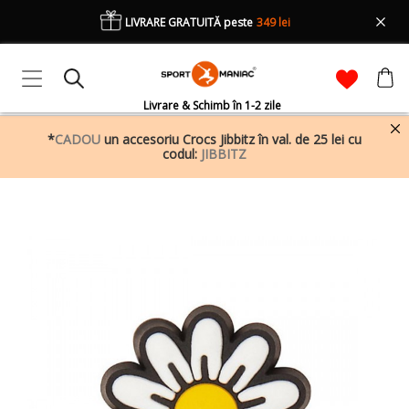
LIVRARE GRATUITĂ peste
349 lei
Livrare & Schimb în 1-2 zile
*
CADOU
un accesoriu Crocs Jibbitz în val. de 25 lei cu
codul:
JIBBITZ