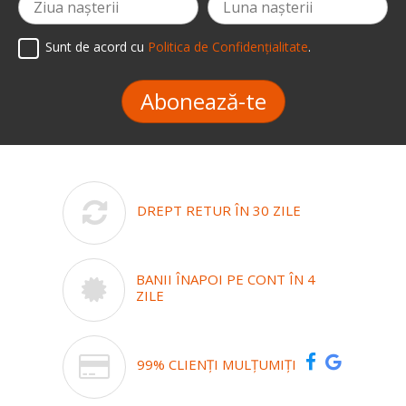
Sunt de acord cu
Politica de Confidențialitate
.
Abonează-te
DREPT RETUR ÎN 30 ZILE
BANII ÎNAPOI PE CONT ÎN 4
ZILE
99% CLIENȚI MULȚUMIȚI