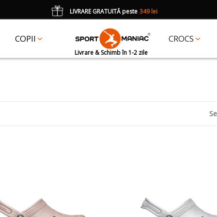
LIVRARE GRATUITĂ peste
349 lei
*
CADOU
un accesoriu Crocs Jibbitz în val. de 25 lei cu codul:
JIBBITZ
COPII
CROCS
Livrare & Schimb în 1-2 zile
Se