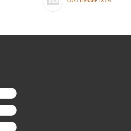
COST LIVRARE 18 LEI
-5%
la a doua coma