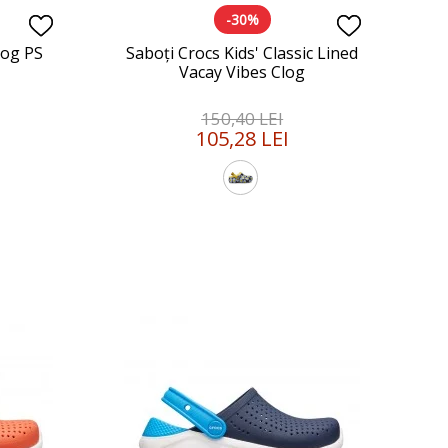
-30%
log PS
Saboți Crocs Kids' Classic Lined
Vacay Vibes Clog
150,40 LEI
105,28 LEI