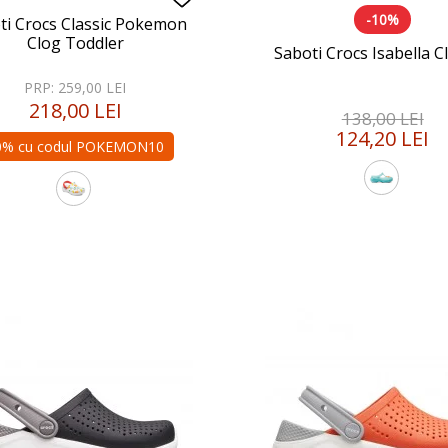
-10%
ti Crocs Classic Pokemon
Clog Toddler
Saboti Crocs Isabella C
PRP: 259,00 LEI
218,00 LEI
138,00 LEI
124,20 LEI
0% cu codul POKEMON10