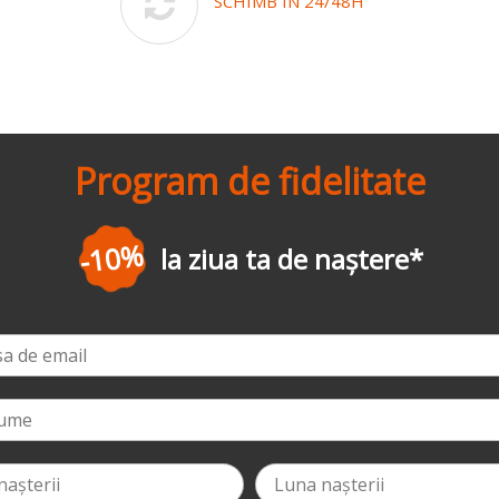
SCHIMB ÎN 24/48H
Program de fidelitate
-3%
la prima comandă
*