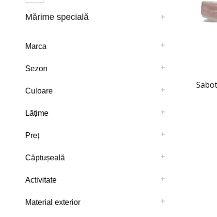
Mărime specială
Marca
Sezon
Saboti
Culoare
Lățime
Preț
Căptușeală
Activitate
Material exterior