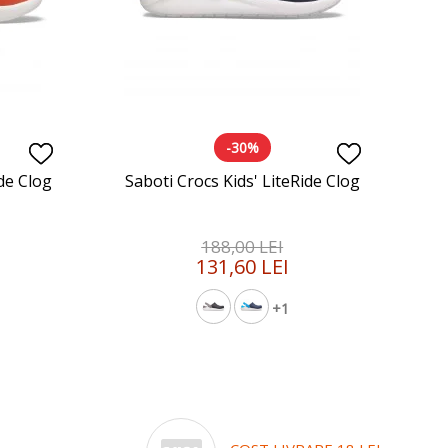
-30%
ide Clog
Saboti Crocs Kids' LiteRide Clog
188,00 LEI
131,60 LEI
+1