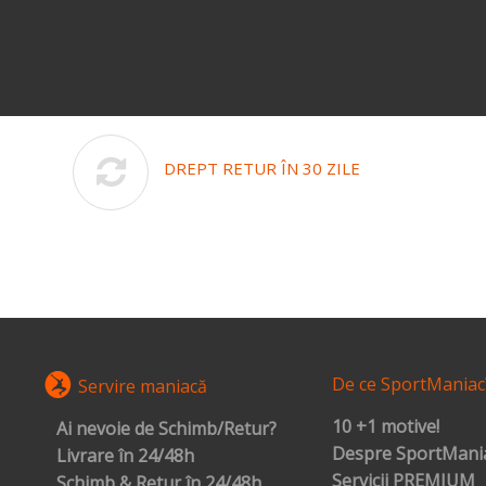
DREPT RETUR ÎN 30 ZILE
De ce SportManiac
Servire maniacă
10 +1 motive!
Ai nevoie de Schimb/Retur?
Despre SportMania
Livrare în 24/48h
Servicii PREMIUM
Schimb & Retur în 24/48h