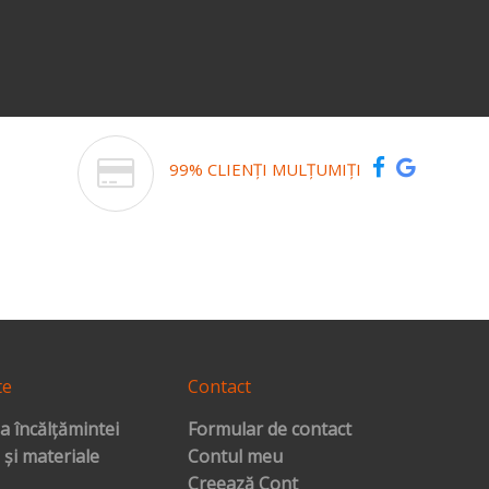
99% CLIENȚI MULȚUMIȚI
te
Contact
a încălțămintei
Formular de contact
 și materiale
Contul meu
Creează Cont