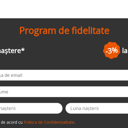
Program de fidelitate
-3%
la prima comandă
*
 de acord cu
Politica de Confidențialitate
.