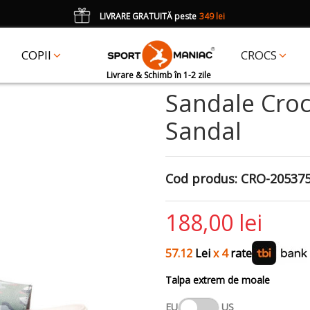
LIVRARE GRATUITĂ peste
349 lei
*
CADOU
un accesoriu Crocs Jibbitz în val. de 25 lei cu codul:
JIBBITZ
COPII
CROCS
Livrare & Schimb în 1-2 zile
Sandale Croc
Sandal
Cod produs:
CRO-205375
188,00 lei
57.12
Lei
x 4
rate
Talpa extrem de moale
EU
US