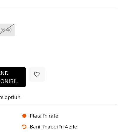
39-40
ÂND
ONIBIL
te optiuni
Plata în rate
Banii înapoi în 4 zile