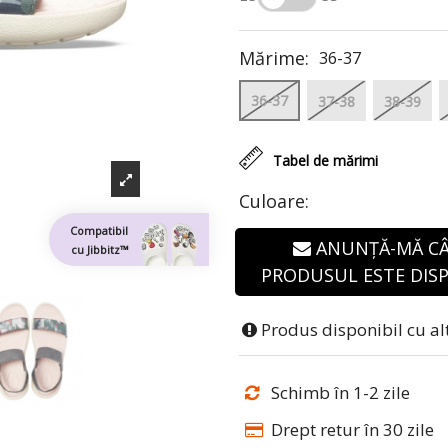
Mărime:
36-37
36-37
37-38
38-39
Tabel de mărimi
Culoare:
Compatibil
ANUNȚĂ-MĂ C
cu Jibbitz™
PRODUSUL ESTE DISP
Produs disponibil cu al
Schimb în 1-2 zile
Drept retur în 30 zile