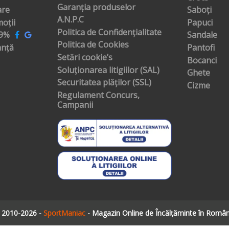
Garanția produselor
are
Saboți
A.N.P.C
oții
Papuci
Politica de Confidențialitate
99%
Sandale
Politica de Cookies
anță
Pantofi
Setări cookie’s
Bocanci
Soluționarea litigiilor (SAL)
Ghete
Securitatea plăților (SSL)
Cizme
Regulament Concurs,
Campanii
 2010-2026 -
SportManiac
- Magazin Online de Încălțăminte în Român