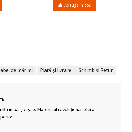
Adaugă în coș
abel de mărimi
Plată și livrare
Schimb și Retur
e™
iință în părți egale. Materialul revoluționar oferă
perior.