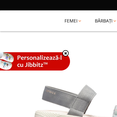
FEMEI
BĂRBAȚI
✖