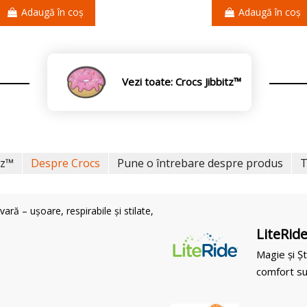
Adaugă în coș
Adaugă în coș
Vezi toate: Crocs Jibbitz™
tz™
Despre Crocs
Pune o întrebare despre produs
T
ră – ușoare, respirabile și stilate,
LiteRid
Magie și Șt
comfort su