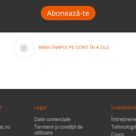
Abonează-te
BANII ÎNAPOI PE CONT ÎN 4 ZILE
?
Legal
Încălțămin
Date comerciale
Întreținere
c.ro
Termeni și condiții de
Tehnologii
utilizare
Crocs