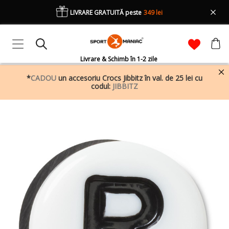
LIVRARE GRATUITĂ peste
349 lei
Livrare & Schimb în 1-2 zile
*
CADOU
un accesoriu Crocs Jibbitz în val. de 25 lei cu
codul:
JIBBITZ