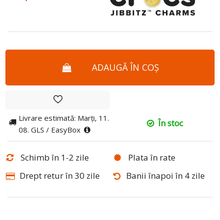
ADAUGĂ ÎN COȘ
Livrare estimată: Marți, 11.
În stoc
08. GLS / EasyBox
Schimb în 1-2 zile
Plata în rate
Drept retur în 30 zile
Banii înapoi în 4 zile