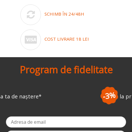
SCHIMB ÎN 24/48H
COST LIVRARE 18 LEI
Program de fidelitate
-3%
la prima comandă
*