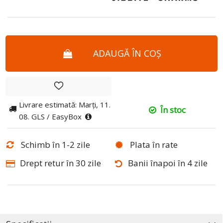
ADAUGĂ ÎN COȘ
Livrare estimată: Marți, 11.
În stoc
08. GLS / EasyBox
Schimb în 1-2 zile
Plata în rate
Drept retur în 30 zile
Banii înapoi în 4 zile