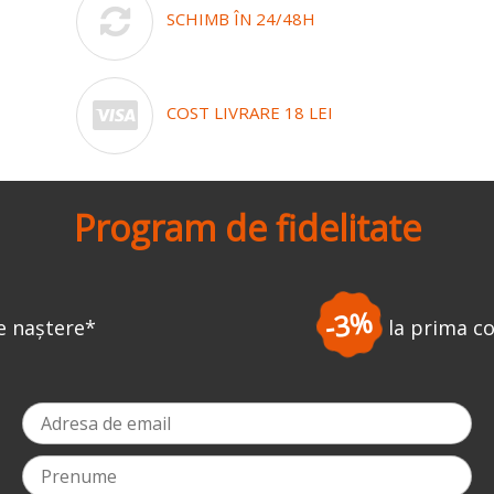
SCHIMB ÎN 24/48H
COST LIVRARE 18 LEI
Program de fidelitate
-3%
la prima comandă
*