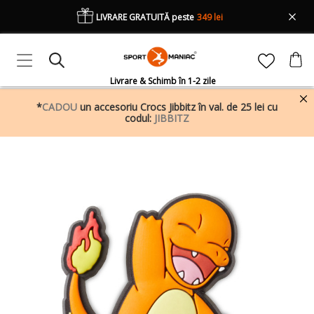
LIVRARE GRATUITĂ peste
349 lei
Livrare & Schimb în 1-2 zile
*
CADOU
un accesoriu Crocs Jibbitz în val. de 25 lei cu
codul:
JIBBITZ