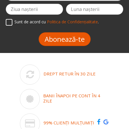
Sunt de acord cu
Politica de Confidențialitate
.
Abonează-te
DREPT RETUR ÎN 30 ZILE
BANII ÎNAPOI PE CONT ÎN 4
ZILE
99% CLIENȚI MULȚUMIȚI