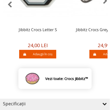
Jibbitz Crocs Letter S
Jibbitz Crocs Grey
24,00 LEI
24,99
Adaugă în coș
Adau
Vezi toate: Crocs Jibbitz™
Specificații