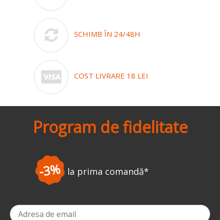
SCHIMB ÎN 24/48H
COST LIVRARE 18 LEI
Program de fidelitate
-5%
comandă
*
la a doua 