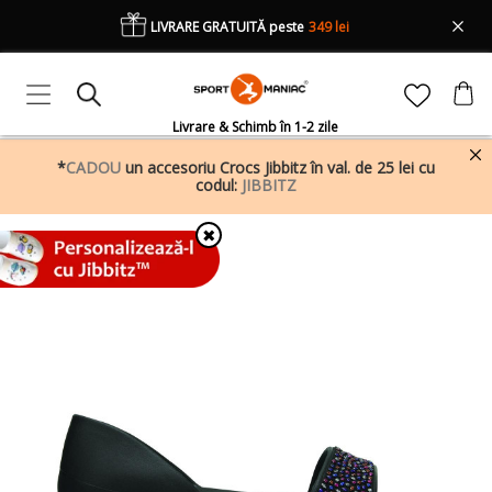
LIVRARE GRATUITĂ peste
349 lei
Livrare & Schimb în 1-2 zile
*
CADOU
un accesoriu Crocs Jibbitz în val. de 25 lei cu
codul:
JIBBITZ
✖