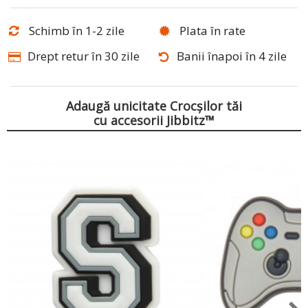
Schimb în 1-2 zile
Plata în rate
Drept retur în 30 zile
Banii înapoi în 4 zile
Adaugă unicitate Crocșilor tăi
cu accesorii Jibbitz™