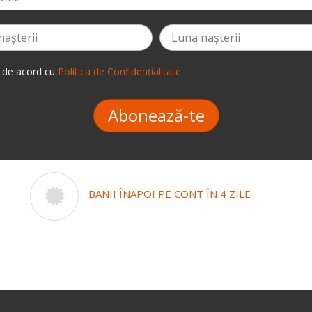
 de acord cu
Politica de Confidențialitate
.
Abonează-te
BANII ÎNAPOI PE CONT ÎN 4 ZILE