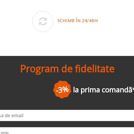
SCHIMB ÎN 24/48H
Program de fidelitate
-3%
la prima comandă
*