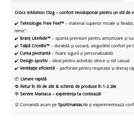
Crocs InMotion Clog – confort revoluționar pentru un stil de vi
✔️
Tehnologie Free Feel™
– material superior moale și flexibil
nimic”
✔️
Branț LiteRide™
– spumă premium pentru amortizare și su
✔️
Talpă Croslite™
– durabilă și ușoară, asigurând confort pe to
✔️
Curea pivotantă
– fixare sigură și personalizabilă
✔️
Design sportiv
– ideal pentru activități zilnice și stil casual
✔️
Ventilație eficientă
– perforații pentru respirație și drenaj ra
📦
Livrare rapidă
🔁
Retur în 30 de zile & schimb de produse în 1-2 zile
💬
Servire Maniaca – experiența ta contează!
🛒 Comandă acum pe
Sportmaniac.ro
și experimentează conf