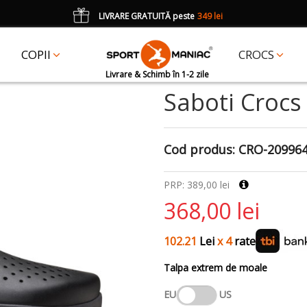
LIVRARE GRATUITĂ peste
349 lei
*
CADOU
un accesoriu Crocs Jibbitz în val. de 25 lei cu codul:
JIBBITZ
COPII
CROCS
Livrare & Schimb în 1-2 zile
Saboti Crocs
Cod produs:
CRO-20996
PRP: 389,00 lei
368,00 lei
102.21
Lei
x 4
rate
Talpa extrem de moale
EU
US