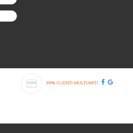
99% CLIENȚI MULȚUMIȚI