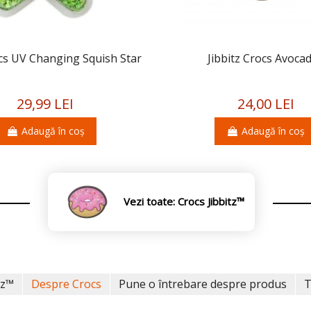
ocs UV Changing Squish Star
Jibbitz Crocs Avoca
29,99 LEI
24,00 LEI
Adaugă în coș
Adaugă în coș
Vezi toate: Crocs Jibbitz™
tz™
Despre Crocs
Pune o întrebare despre produs
T