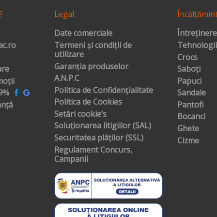
?
Legal
Încălțămin
Date comerciale
Întreținere
c.ro
Termeni și condiții de
Tehnologii
utilizare
Crocs
Garanția produselor
are
Saboți
A.N.P.C
oții
Papuci
Politica de Confidențialitate
99%
Sandale
Politica de Cookies
anță
Pantofi
Setări cookie’s
Bocanci
Soluționarea litigiilor (SAL)
Ghete
Securitatea plăților (SSL)
Cizme
Regulament Concurs,
Campanii