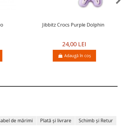
do
Jibbitz Crocs Purple Dolphin
Ji
24,00 LEI
Adaugă în coș
abel de mărimi
Plată și livrare
Schimb și Retur