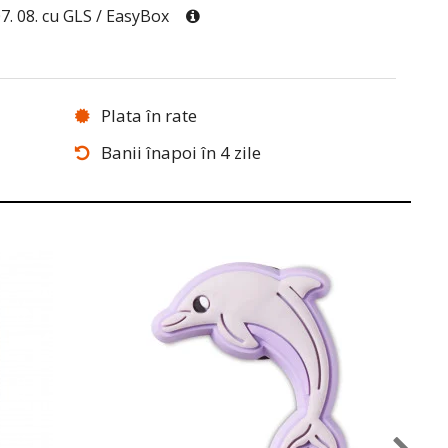
07. 08. cu GLS / EasyBox
Plata în rate
Banii înapoi în 4 zile