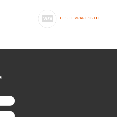
COST LIVRARE 18 LEI
-5%
la a doua coma