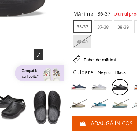
Mărime:
36-37
Ultimul pro
36-37
37-38
38-39
48-49
Tabel de mărimi
Compatibil
Culoare:
Negru - Black
cu Jibbitz™
ADAUGĂ ÎN COȘ