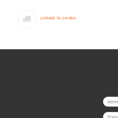
LIVRARE ÎN 24/48H
0%
la ziua ta de naștere
*