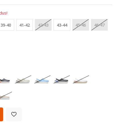
dus!
39-40
41-42
42-43
43-44
45-46
46-47