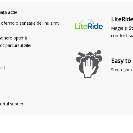
ață activ
LiteRid
, oferind o senzație de „nu simți
Magie și Șt
comfort su
sținere optimă
t parcursul zilei
Easy to
pid
Sunt ușor d
ortul suprem!