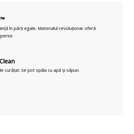
e™
iință în părți egale. Materialul revoluționar oferă
perior.
 Clean
e curățat: se pot spăla cu apă și săpun.