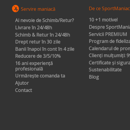
De ce SportManiac
Servire maniacă
10 +1 motive!
Ai nevoie de Schimb/Retur?
Despre SportMania
Livrare în 24/48h
Servicii PREMIUM
Schimb & Retur în 24/48h
Program de fideliz
Drept retur în 30 zile
Calendarul de prom
Banii înapoi în cont în 4 zile
Clienți mulțumiți: 
Reducere de 3/5/10%
Certificate și sigur
16 ani experiență
profesională
Sustenabilitate
Urmărește comanda ta
Blog
Ajutor
Contact