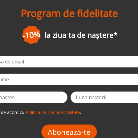
Program de fidelitate
-3%
la prima comandă
*
 de acord cu
Politica de Confidențialitate
.
Abonează-te