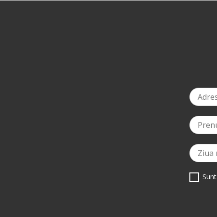
-10%
la ziua ta de naștere
*
Sunt