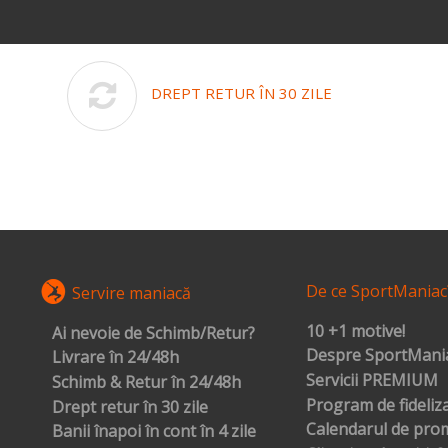
DREPT RETUR ÎN 30 ZILE
De ce SportManiac
Servire maniacă
10 +1 motive!
Ai nevoie de Schimb/Retur?
Despre SportMania
Livrare în 24/48h
Servicii PREMIUM
Schimb & Retur în 24/48h
Program de fideliz
Drept retur în 30 zile
Calendarul de prom
Banii înapoi în cont în 4 zile