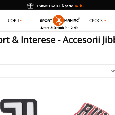
LIVRARE GRATUITĂ peste
349 lei
*
CADOU
un accesoriu Crocs Jibbitz în val. de 25 lei cu codul:
JIBBITZ
COPII
CROCS
Livrare & Schimb în 1-2 zile
rt & Interese - Accesorii Jib
Se