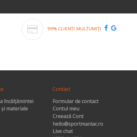
99% CLIENȚI MULȚUMIȚI
te
Contact
a încălțămintei
Formular de contact
 și materiale
Contul meu
Creează Cont
hello@sportmaniac.ro
Live chat