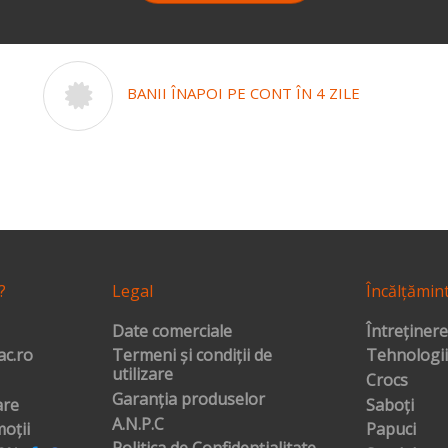
BANII ÎNAPOI PE CONT ÎN 4 ZILE
?
Legal
Încălțămin
Date comerciale
Întreținere
c.ro
Termeni și condiții de
Tehnologii
utilizare
Crocs
Garanția produselor
are
Saboți
A.N.P.C
oții
Papuci