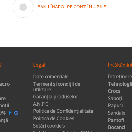
BANII ÎNAPOI PE CONT ÎN 4 ZILE
?
Legal
Încălțămin
Date comerciale
Întreținere
c.ro
Termeni și condiții de
Tehnologii
utilizare
Crocs
Garanția produselor
are
Saboți
A.N.P.C
oții
Papuci
Politica de Confidențialitate
99%
Sandale
Politica de Cookies
anță
Pantofi
Setări cookie’s
Bocanci