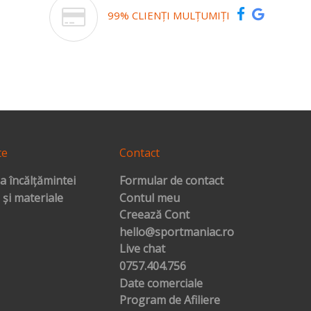
99% CLIENȚI MULȚUMIȚI
te
Contact
a încălțămintei
Formular de contact
 și materiale
Contul meu
Creează Cont
hello@sportmaniac.ro
Live chat
0757.404.756
Date comerciale
Program de Afiliere