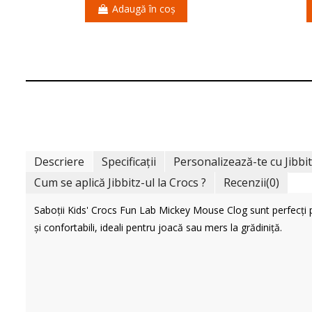
Adaugă în coș
Descriere
Specificații
Personalizează-te cu Jibbi
Cum se aplică Jibbitz-ul la Crocs ?
Recenzii
(0)
Saboții Kids' Crocs Fun Lab Mickey Mouse Clog sunt perfecți pen
și confortabili, ideali pentru joacă sau mers la grădiniță.