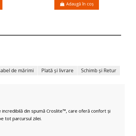
Adaugă în coș
abel de mărimi
Plată și livrare
Schimb și Retur
 incredibilă din spumă Croslite™, care oferă confort și
e tot parcursul zilei.