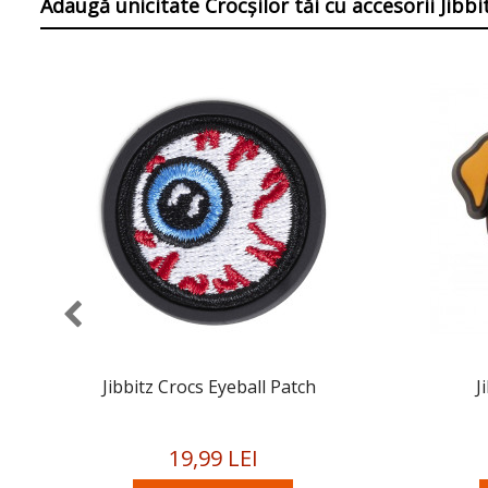
Adaugă unicitate Crocșilor tăi
cu accesorii Jibb
Jibbitz Crocs Eyeball Patch
J
19,99 LEI