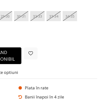
29-30
30-31
32-33
33-34
34-35
ÂND
ONIBIL
te optiuni
Plata în rate
Banii înapoi în 4 zile