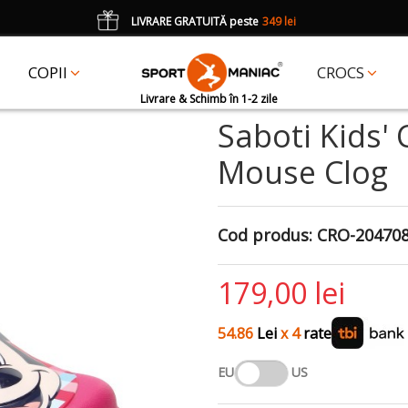
LIVRARE GRATUITĂ peste
349 lei
*
CADOU
un accesoriu Crocs Jibbitz în val. de 25 lei cu codul:
JIBBITZ
COPII
CROCS
Livrare & Schimb în 1-2 zile
Saboti Kids'
Mouse Clog
Cod produs:
CRO-204708
179,00 lei
54.86
Lei
x 4
rate
EU
US