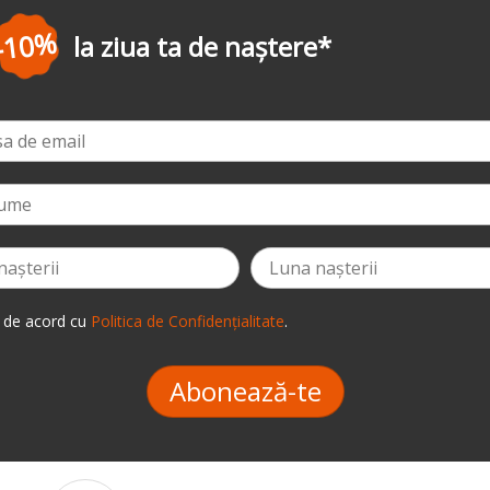
-3%
la prima comandă
*
 de acord cu
Politica de Confidențialitate
.
Abonează-te