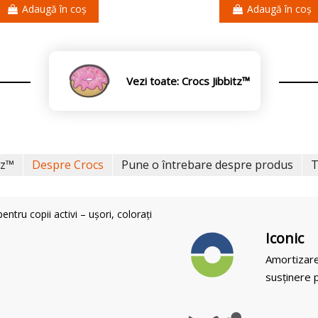
Adaugă în coș
Adaugă în coș
Vezi toate: Crocs Jibbitz™
tz™
Despre Crocs
Pune o întrebare despre produs
T
tru copii activi – ușori, colorați
Iconic
Amortizare
susținere p