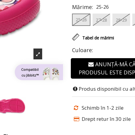
Mărime:
25-26
25-26
27-28
28-29
Tabel de mărimi
Culoare:
ANUNȚĂ-MĂ C
Compatibil
PRODUSUL ESTE DISP
cu Jibbitz™
Produs disponibil cu al
Schimb în 1-2 zile
Drept retur în 30 zile