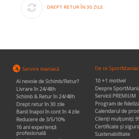
DREPT RETUR ÎN 30 ZILE
De ce SportManiac
Servire maniacă
10 +1 motive!
Ai nevoie de Schimb/Retur?
Despre SportMania
Livrare în 24/48h
Servicii PREMIUM
Schimb & Retur în 24/48h
Program de fideliz
Drept retur în 30 zile
Calendarul de prom
Banii înapoi în cont în 4 zile
Clienți mulțumiți: 
Reducere de 3/5/10%
Certificate și sigur
16 ani experiență
profesională
Sustenabilitate