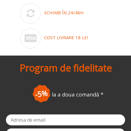
SCHIMB ÎN 24/48H
COST LIVRARE 18 LEI
Program de fidelitate
-5%
la a doua comandă
*