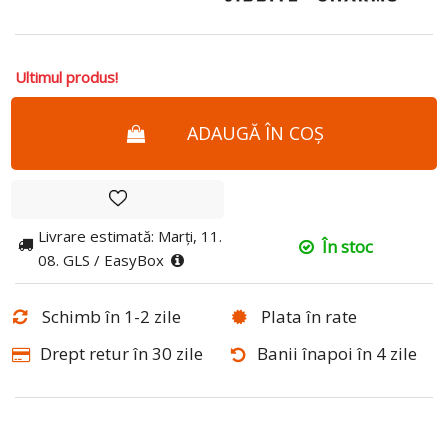
Ultimul produs!
ADAUGĂ ÎN COȘ
Livrare estimată: Marți, 11.
În stoc
08. GLS / EasyBox
Schimb în 1-2 zile
Plata în rate
Drept retur în 30 zile
Banii înapoi în 4 zile