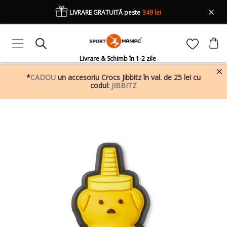
LIVRARE GRATUITĂ peste
349 lei
Livrare & Schimb în 1-2 zile
*
CADOU
un accesoriu Crocs Jibbitz în val. de 25 lei cu
codul:
JIBBITZ