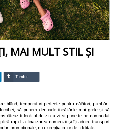
I 2025: Mai multe noutăți,
15-17 APRILIE 2025: Cump
i mult stil și LIVRARE
un Giftcard de 200 RON și
RATUITĂ
primești 250 RON! 25% în 
cadou de la iepurașul mani
na mai ne pregătește de vară.
Sărbătorile Pascale sunt desp
eastă lună vine cu zile mai lungi,
familie, despre bucuria de a fi
are blând, temperaturi perfecte
, MAI MULT STIL ȘI
împreună și despre gesturi car
ntru...
contează cu...
Tumblr
 blând, temperaturi perfecte pentru călători, plimbări, 
roibei, să punem deoparte încălțările mai grele și să 
rospăteaz-ți look-ul de zi cu zi și pune-te pe comandat 
lică rapid la finalizarea comenzii și îți aduce transport 
duri promoționale, cu excepția celor de fidelitate.