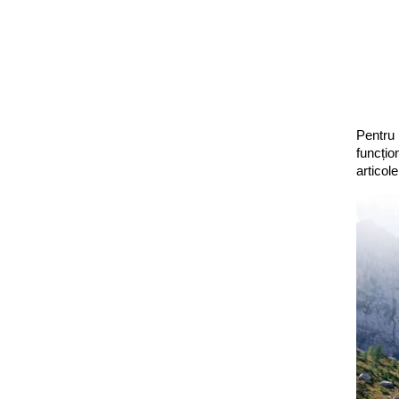
Pentru
funcțio
articol