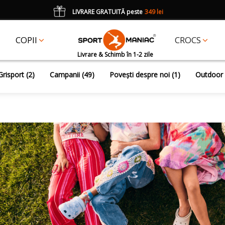
LIVRARE GRATUITĂ peste
349 lei
*
CADOU
un accesoriu Crocs Jibbitz în val. de 25 lei cu codul:
JIBBITZ
COPII
CROCS
Livrare & Schimb în 1-2 zile
ȚI, MAI MULT STIL ȘI LIVRARE GRATUITĂ
Grisport (2)
Campanii (49)
Povești despre noi (1)
Outdoor 