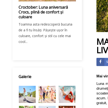
pără
Croctober: Luna aniversară
IULIE-AUGUST
i
Crocs, plină de confort și
relaxare, nout
plus,
culoare
TRANSPORT 
iac!
Toamna asta redescoperă bucuria
Soarele este tot
pre
de a fi tu însăți. Pășește ușor în
strălucitor, pla
culoare, confort și stil cu cele mai
transformă în ave
MA
re
cool...
LI
S
Galerie
Mai vin
Luna ma
drumeți
scoatem
acum. L
gratuit