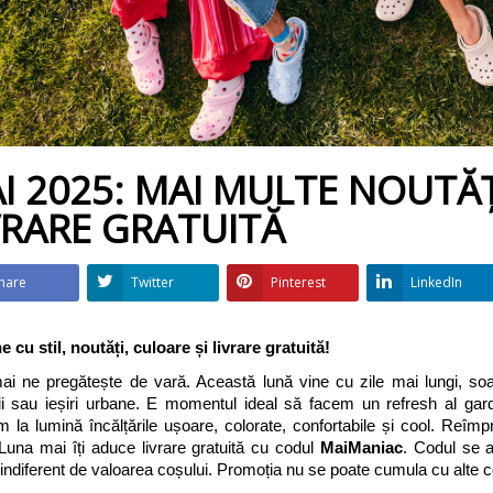
 2025: Soare,
IUNIE 2025: Noutățile verii sunt
MA
ăți cool și
aici + LIVRARE GRATUITĂ
ma
GRATUIT
G
Luna iunie vine cu soare, energie,
 mai puternic și mai
Lu
culoare, vacanțe și poftă de joacă.
nurile de vacanță se
Ac
Indiferent de vârstă, luna asta trece
nturi reale, iar...
so
parcă...
I 2025: MAI MULTE NOUTĂȚI
pe
VRARE GRATUITĂ
hare
Twitter
Pinterest
LinkedIn
e cu stil, noutăți, culoare și livrare gratuită!
i ne pregătește de vară. Această lună vine cu zile mai lungi, soare
i sau ieșiri urbane. E momentul ideal să facem un refresh al garde
 la lumină încălțările ușoare, colorate, confortabile și cool. Reîmp
una mai îți aduce livrare gratuită cu codul 
MaiManiac
. Codul se ap
, indiferent de valoarea coșului. Promoția nu se poate cumula cu alte co