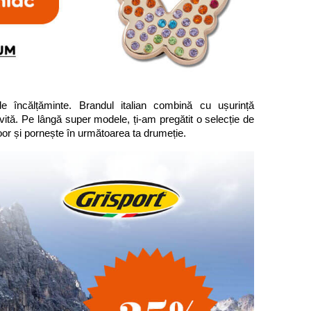
e încălțăminte. Brandul italian combină cu ușurință 
ivită. Pe lângă super modele, ți-am pregătit o selecție de 
r și pornește în următoarea ta drumeție.