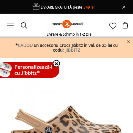
LIVRARE GRATUITĂ peste
349 lei
Livrare & Schimb în 1-2 zile
*
CADOU
un accesoriu Crocs Jibbitz în val. de 25 lei cu
codul:
JIBBITZ
✖