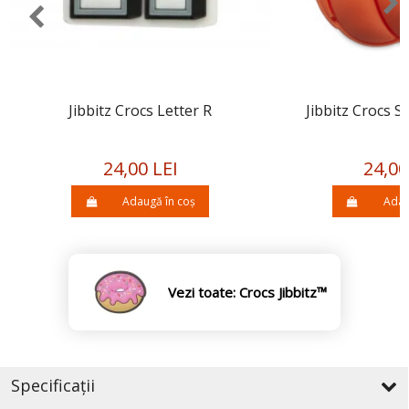
Jibbitz Crocs Letter R
Jibbitz Crocs 
24,00 LEI
24,00
Adaugă în coș
Adau
Vezi toate: Crocs Jibbitz™
Specificații