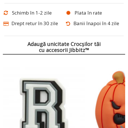
Schimb în 1-2 zile
Plata în rate
Drept retur în 30 zile
Banii înapoi în 4 zile
Adaugă unicitate Crocșilor tăi
cu accesorii Jibbitz™