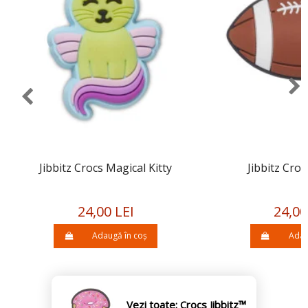
Jibbitz Crocs Magical Kitty
Jibbitz Croc
24,00 LEI
24,00
Adaugă în coș
Adau
Vezi toate: Crocs Jibbitz™