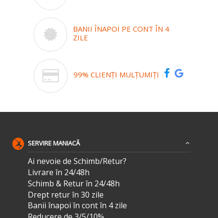
BANII ÎNAPOI PE CONT ÎN 4
ZILE
99% CLIENȚI MULȚUMIȚI
SERVIRE MANIACĂ
Ai nevoie de Schimb/Retur?
Livrare în 24/48h
Schimb & Retur în 24/48h
Drept retur în 30 zile
Banii înapoi în cont în 4 zile
Reducere de 3/5/10%