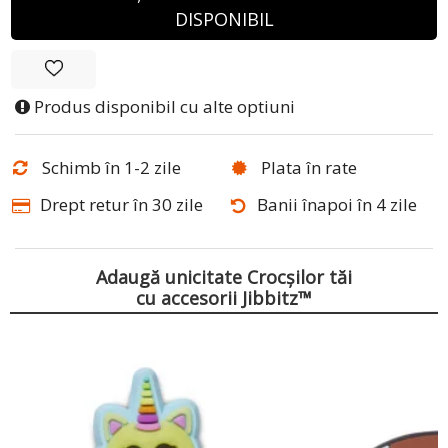
DISPONIBIL
Produs disponibil cu alte optiuni
Schimb în 1-2 zile
Plata în rate
Drept retur în 30 zile
Banii înapoi în 4 zile
Adaugă unicitate Crocșilor tăi
cu accesorii Jibbitz™