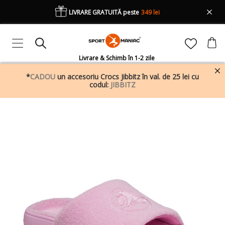
LIVRARE GRATUITĂ peste
349 lei
Livrare & Schimb în 1-2 zile
*
CADOU
un accesoriu Crocs Jibbitz în val. de 25 lei cu
codul:
JIBBITZ