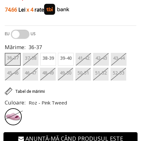
74.66
Lei
x 4
rate
EU
US
Mărime:
36-37
36-37
37-38
38-39
39-40
41-42
42-43
43-44
45-46
46-47
48-49
49-50
50-51
51-52
52-53
Tabel de mărimi
Culoare:
Roz - Pink Tweed
ANUNȚĂ-MĂ CÂND PRODUSUL ESTE