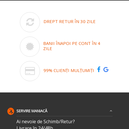
DREPT RETUR ÎN 30 ZILE
BANII ÎNAPOI PE CONT ÎN 4
ZILE
99% CLIENȚI MULȚUMIȚI
SERVIRE MANIACĂ
Ai nevoie de Schimb/Retur?
Livrare în 24/48h