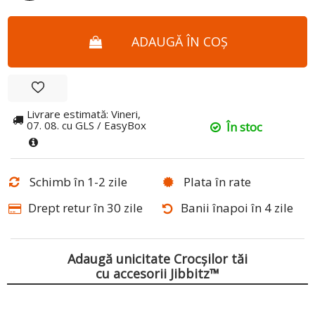
ADAUGĂ ÎN COȘ
Livrare estimată: Vineri,
07. 08. cu GLS / EasyBox
În stoc
Schimb în 1-2 zile
Plata în rate
Drept retur în 30 zile
Banii înapoi în 4 zile
Adaugă unicitate Crocșilor tăi
cu accesorii Jibbitz™