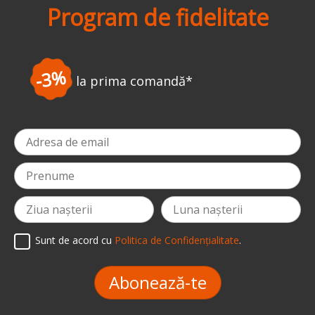
Program de fidelitate
-5%
*
la a doua comandă
Sunt de acord cu
Politica de Confidențialitate
.
Abonează-te