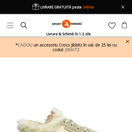
LIVRARE GRATUITĂ peste
349 lei
Livrare & Schimb în 1-2 zile
*
CADOU
un accesoriu Crocs Jibbitz în val. de 25 lei cu
codul:
JIBBITZ