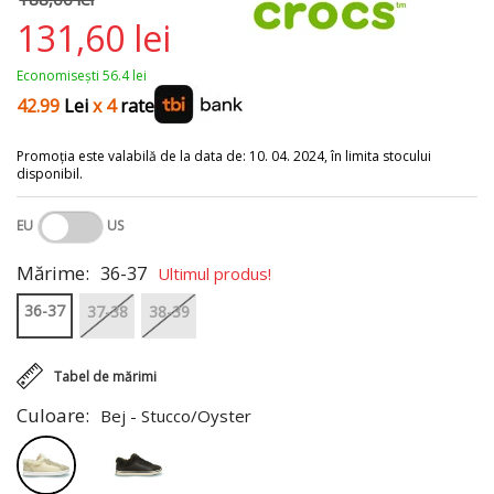
131,60 lei
Economisești 56.4 lei
42.99
Lei
x 4
rate
Promoția este valabilă de la data de: 10. 04. 2024, în limita stocului
disponibil.
EU
US
Mărime:
36-37
Ultimul produs!
36-37
37-38
38-39
Tabel de mărimi
Culoare:
Bej - Stucco/Oyster