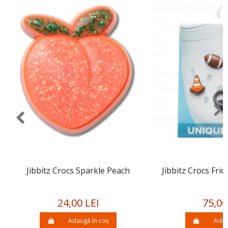
Jibbitz Crocs Sparkle Peach
Jibbitz Crocs Fri
24,00 LEI
75,00
Adaugă în coș
Adau