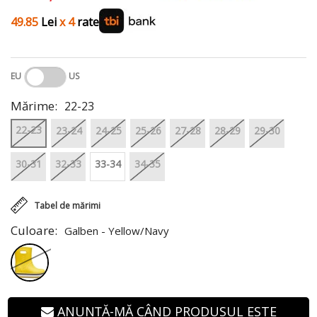
49.85
Lei
x 4
rate
EU
US
Mărime:
22-23
22-23
23-24
24-25
25-26
27-28
28-29
29-30
30-31
32-33
33-34
34-35
Tabel de mărimi
Culoare:
Galben - Yellow/Navy
ANUNȚĂ-MĂ CÂND PRODUSUL ESTE