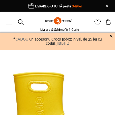
LIVRARE GRATUITĂ peste
349 lei
Livrare & Schimb în 1-2 zile
*
CADOU
un accesoriu Crocs Jibbitz în val. de 25 lei cu
codul:
JIBBITZ