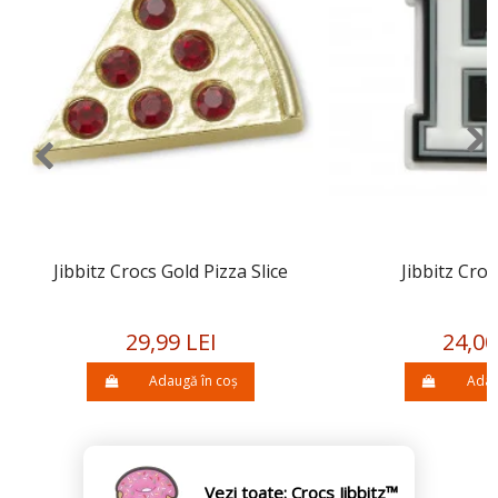
Jibbitz Crocs Gold Pizza Slice
Jibbitz Croc
29,99 LEI
24,00
Adaugă în coș
Adau
Vezi toate: Crocs Jibbitz™