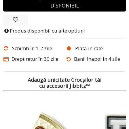
DISPONIBIL
Produs disponibil cu alte optiuni
Schimb în 1-2 zile
Plata în rate
Drept retur în 30 zile
Banii înapoi în 4 zile
Adaugă unicitate Crocșilor tăi
cu accesorii Jibbitz™