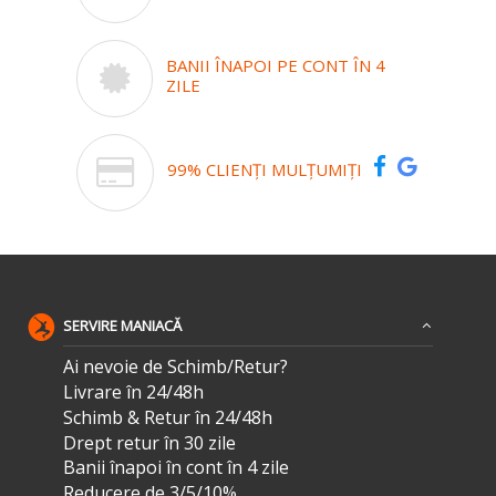
BANII ÎNAPOI PE CONT ÎN 4
ZILE
99% CLIENȚI MULȚUMIȚI
SERVIRE MANIACĂ
Ai nevoie de Schimb/Retur?
Livrare în 24/48h
Schimb & Retur în 24/48h
Drept retur în 30 zile
Banii înapoi în cont în 4 zile
Reducere de 3/5/10%