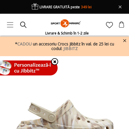
LIVRARE GRATUITĂ peste
349 lei
Livrare & Schimb în 1-2 zile
*
CADOU
un accesoriu Crocs Jibbitz în val. de 25 lei cu
codul:
JIBBITZ
✖