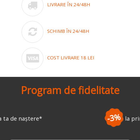
LIVRARE ÎN 24/48H
SCHIMB ÎN 24/48H
COST LIVRARE 18 LEI
Program de fidelitate
-3%
la prima comandă
*