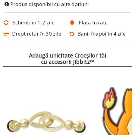
Produs disponibil cu alte optiuni
Schimb în 1-2 zile
Plata în rate
Drept retur în 30 zile
Banii înapoi în 4 zile
Adaugă unicitate Crocșilor tăi
cu accesorii Jibbitz™