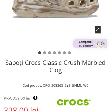
Compatibil
cu Jibbitz™
Saboți Crocs Classic Crush Marbled
Clog
Cod produs:
CRO-208265-2Y3-BNML-W6
PRP: 359,00 lei
328,00 lei