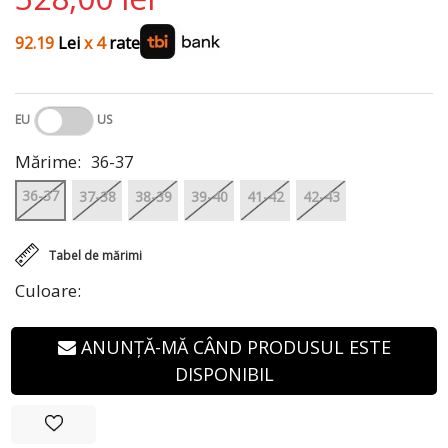
92.19
Lei
x 4
rate
EU
US
Mărime:
36-37
36-37
37-38
38-39
39-40
41-42
42-43
Tabel de mărimi
Culoare:
ANUNȚĂ-MĂ CÂND PRODUSUL ESTE
DISPONIBIL