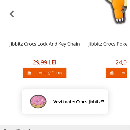
Jibbitz Crocs Lock And Key Chain
Jibbitz Crocs Pok
29,99 LEI
24,00
Adaugă în coș
Adau
Vezi toate: Crocs Jibbitz™