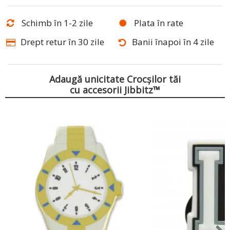
Schimb în 1-2 zile
Plata în rate
Drept retur în 30 zile
Banii înapoi în 4 zile
Adaugă unicitate Crocșilor tăi
cu accesorii Jibbitz™