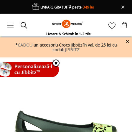
LIVRARE GRATUITĂ peste
349 lei
Livrare & Schimb în 1-2 zile
*
CADOU
un accesoriu Crocs Jibbitz în val. de 25 lei cu
codul:
JIBBITZ
✖