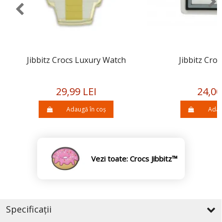
Jibbitz Crocs Luxury Watch
Jibbitz Croc
29,99 LEI
24,00
Adaugă în coș
Adau
Vezi toate: Crocs Jibbitz™
Specificații