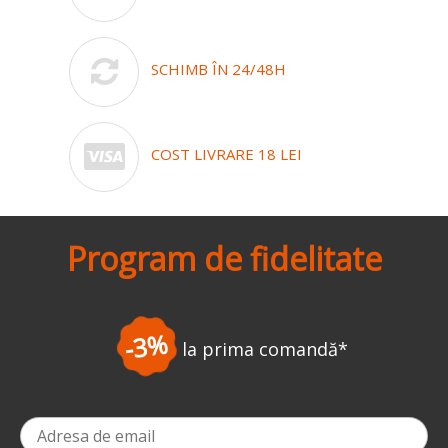
SCHIMB ÎN 24/48H
COST LIVRARE 18 LEI
Program de fidelitate
-3%
la prima comandă
*