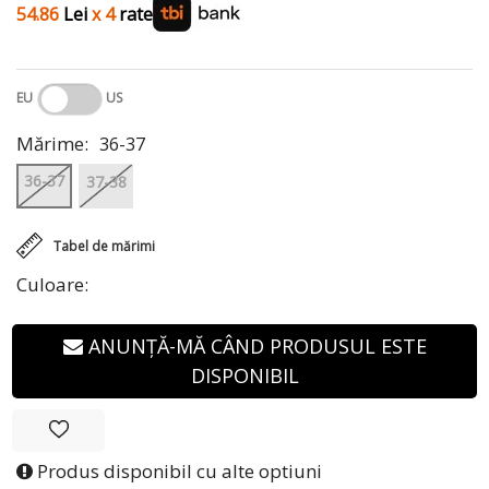
54.86
Lei
x 4
rate
EU
US
Mărime:
36-37
36-37
37-38
Tabel de mărimi
Culoare:
ANUNȚĂ-MĂ CÂND PRODUSUL ESTE
DISPONIBIL
Produs disponibil cu alte optiuni