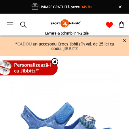
LIVRARE GRATUITĂ peste
349 lei
Livrare & Schimb în 1-2 zile
*
CADOU
un accesoriu Crocs Jibbitz în val. de 25 lei cu
codul:
JIBBITZ
✖