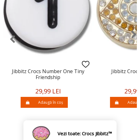
Jibbitz Crocs Number One Tiny
Jibbitz Croc
Friendship
29,99 LEI
29,99
Adaugă în coș
Adaugă
Vezi toate: Crocs Jibbitz™