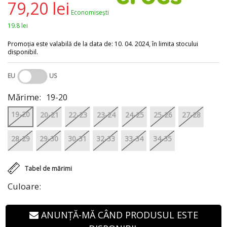
79,20 lei
Economisești
19.8 lei
Promoția este valabilă de la data de: 10. 04. 2024, în limita stocului
disponibil.
EU
US
Mărime:
19-20
19-20
20-21
22-23
23-24
24-25
25-26
27-28
28-29
29-30
30-31
32-33
33-34
34-35
Tabel de mărimi
Culoare:
ANUNȚĂ-MĂ CÂND PRODUSUL ESTE