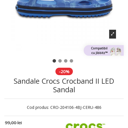
Compatibil
cu Jibbitz™
-20%
Sandale Crocs Crocband II LED
Sandal
Cod produs:
CRO-204106-4BJ-CERU-486
99,00 lei