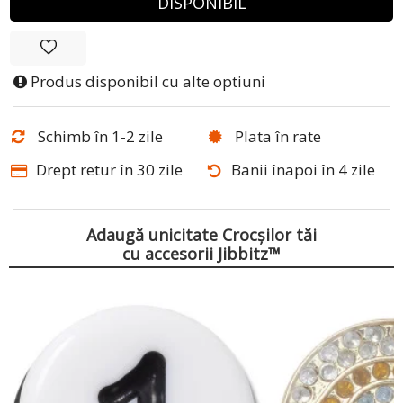
DISPONIBIL
Produs disponibil cu alte optiuni
Schimb în 1-2 zile
Plata în rate
Drept retur în 30 zile
Banii înapoi în 4 zile
Adaugă unicitate Crocșilor tăi
cu accesorii Jibbitz™