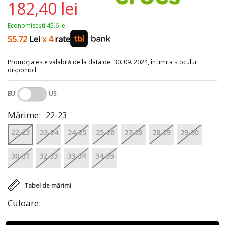
182,40 lei
Economisești 45.6 lei
55.72
Lei
x 4
rate
Promoția este valabilă de la data de: 30. 09. 2024, în limita stocului
disponibil.
EU
US
Mărime:
22-23
22-23
23-24
24-25
25-26
27-28
28-29
29-30
30-31
32-33
33-34
34-35
Tabel de mărimi
Culoare: