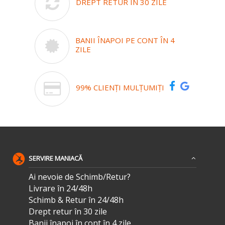
DREPT RETUR ÎN 30 ZILE
BANII ÎNAPOI PE CONT ÎN 4
ZILE
99% CLIENȚI MULȚUMIȚI
SERVIRE MANIACĂ
Ai nevoie de Schimb/Retur?
Livrare în 24/48h
Schimb & Retur în 24/48h
Drept retur în 30 zile
Banii înapoi în cont în 4 zile