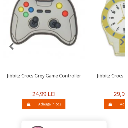
Jibbitz Crocs Grey Game Controller
Jibbitz Crocs 
24,99 LEI
29,99
Adaugă în coș
Adau