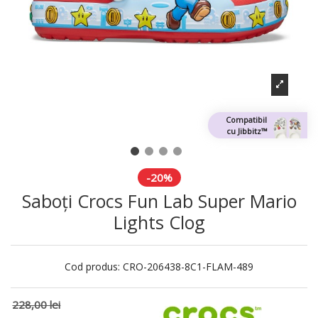
Compatibil
cu Jibbitz™
-20%
Saboți Crocs Fun Lab Super Mario
Lights Clog
Cod produs:
CRO-206438-8C1-FLAM-489
228,00 lei