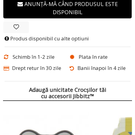
ANUNȚĂ-MĂ CÂND PRODUSUL ESTE
DISPONIBIL
Produs disponibil cu alte optiuni
Schimb în 1-2 zile
Plata în rate
Drept retur în 30 zile
Banii înapoi în 4 zile
Adaugă unicitate Crocșilor tăi
cu accesorii Jibbitz™