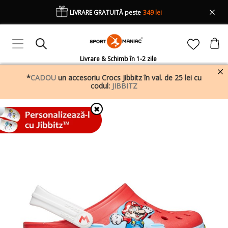
LIVRARE GRATUITĂ peste
349 lei
Livrare & Schimb în 1-2 zile
*
CADOU
un accesoriu Crocs Jibbitz în val. de 25 lei cu
codul:
JIBBITZ
✖