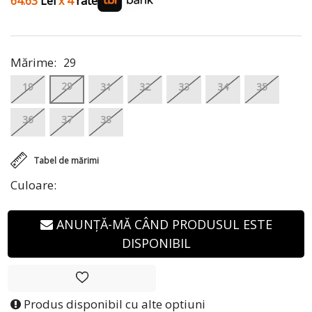
64.63
Lei
x 4
rate
Mărime:
29
29
19
31
32
33
34
35
36
37
38
Tabel de mărimi
Culoare:
ANUNȚĂ-MĂ CÂND PRODUSUL ESTE
DISPONIBIL
Produs disponibil cu alte optiuni