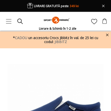
LIVRARE GRATUITĂ peste
349 lei
Livrare & Schimb în 1-2 zile
*
CADOU
un accesoriu Crocs Jibbitz în val. de 25 lei cu
codul:
JIBBITZ