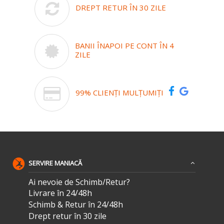
DREPT RETUR ÎN 30 ZILE
BANII ÎNAPOI PE CONT ÎN 4
ZILE
99% CLIENȚI MULȚUMIȚI
SERVIRE MANIACĂ
Ai nevoie de Schimb/Retur?
Livrare în 24/48h
Schimb & Retur în 24/48h
Drept retur în 30 zile