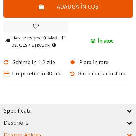
ADAUGĂ ÎN COȘ
Livrare estimată: Marți, 11.
În stoc
08. GLS / EasyBox
Schimb în 1-2 zile
Plata în rate
Drept retur în 30 zile
Banii înapoi în 4 zile
Specificații
Descriere
Despre Adidas