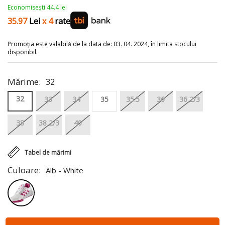
Economisești 44.4 lei
35.97
Lei
x 4
rate
Promoția este valabilă de la data de: 03. 04. 2024, în limita stocului
disponibil.
Mărime:
32
32
33
34
35
35.5
36
36 2/3
38
38 2/3
40
Tabel de mărimi
Culoare:
Alb - White