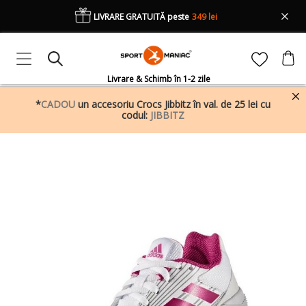
LIVRARE GRATUITĂ peste
349 lei
Livrare & Schimb în 1-2 zile
*
CADOU
un accesoriu Crocs Jibbitz în val. de 25 lei cu
codul:
JIBBITZ