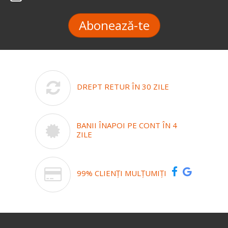
Abonează-te
DREPT RETUR ÎN 30 ZILE
BANII ÎNAPOI PE CONT ÎN 4
ZILE
99% CLIENȚI MULȚUMIȚI