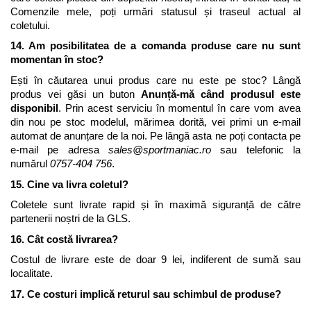
Comenzile mele, poți urmări statusul și traseul actual al 
coletului.
14. Am posibilitatea de a comanda produse care nu sunt 
momentan în stoc?
Ești în căutarea unui produs care nu este pe stoc? Lângă 
produs vei găsi un buton 
Anunță-mă când produsul este 
disponibil
. Prin acest serviciu în momentul în care vom avea 
din nou pe stoc modelul, mărimea dorită, vei primi un e-mail 
automat de anunțare de la noi. Pe lângă asta ne poți contacta pe 
e-mail pe adresa 
sales@sportmaniac.ro
 sau telefonic la 
numărul 
0757-404 756
.
15.
Cine va livra coletul
?
Coletele sunt livrate rapid și în maximă siguranță de către 
partenerii noștri de la GLS.
16.
Cât costă livrarea
?
Costul de livrare este de doar 9 lei, indiferent de sumă sau 
localitate.
17.
Ce costuri implică returul sau schimbul de produse
?