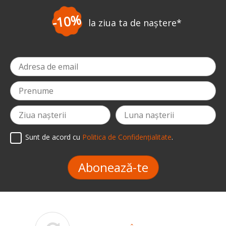
0%
-
la ziua ta de naștere
*
Sunt de acord cu
Politica de Confidențialitate
.
Abonează-te