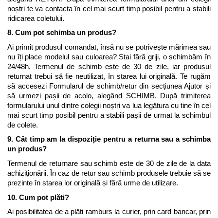
noștri te va contacta în cel mai scurt timp posibil pentru a stabili 
ridicarea coletului.
8. Cum pot schimba un produs?
Ai primit produsul comandat, însă nu se potrivește mărimea sau 
nu îți place modelul sau culoarea? Stai fără griji, o schimbăm în 
24/48h. Termenul de schimb este de 30 de zile, iar produsul 
returnat trebui să fie neutilizat, în starea lui originală. Te rugăm 
să accesezi Formularul de schimb/retur din secțiunea Ajutor și 
să urmezi pașii de acolo, alegând SCHIMB. După trimiterea 
formularului unul dintre colegii noștri va lua legătura cu tine în cel 
mai scurt timp posibil pentru a stabili pașii de urmat la schimbul 
de colete. 
9. Cât timp am la dispoziție pentru a returna sau a schimba 
un produs?
Termenul de returnare sau schimb este de 30 de zile de la data 
achiziționării. În caz de retur sau schimb produsele trebuie să se 
prezinte în starea lor originală și fără urme de utilizare.
10. Cum pot plăti?
Ai posibilitatea de a plăti ramburs la curier, prin card bancar, prin 