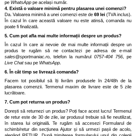
pe 
WhatsApp
 pe același număr.
4. Există o valoare minimă pentru plasarea unei comenzi?
Da. Valoarea minimă a unei comenzi este de 
69 lei
 (TVA inclus). 
În cazul în care această valoare nu este atinsă, comanda nu 
poate fi finalizată. 
5. Cum pot afla mai multe informații despre un produs?
În cazul în care ai nevoie de mai multe informații despre un 
produs te rugăm să ne contactezi pe adresa de e-mail 
sales@sportmaniac.r
o, telefon la numărul 
0757-404 756
, pe 
Live Chat
 sau pe 
WhatsApp
.
6. În cât timp se livrează comanda?
Facem tot posibilul să îți livrăm produsele în 24/48h de la 
plasarea comenzii. Termenul maxim de livrare este de 5 zile 
lucrătoare.
7. Cum pot returna un produs?
Dorești să returnezi un produs? Poți face acest lucru! Termenul 
de retur este de 30 de zile, iar produsul trebuie să fie neutilizat, 
în starea lui originală. Te rugăm să accesezi Formularul de 
schimb/retur din secțiunea Ajutor și să urmezi pașii de acolo, 
alegând RETUR. După trimiterea formularului unul din colegii 