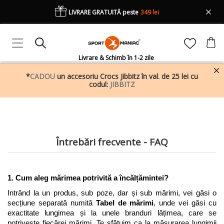
LIVRARE GRATUITĂ peste
349 lei
Livrare & Schimb în 1-2 zile
*
CADOU
un accesoriu Crocs Jibbitz în val. de 25 lei cu
codul:
JIBBITZ
Întrebări frecvente - FAQ
1. Cum aleg mărimea potrivită a încălțămintei?
Intrând la un produs, sub poze, dar și sub mărimi, vei găsi o 
secțiune separată numită 
Tabel de mărimi
, unde vei găsi cu 
exactitate lungimea și la unele branduri lățimea, care se 
potrivește fiecărei mărimi. Te sfătuim ca la măsurarea lungimii 