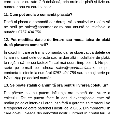
card bancar cu rate fără dobândă, prin ordin de plată și fizic cu 
numerar sau cu card bancar.
11. Cum pot anula o comandă plasată?
Dacă ai plasat o comandă dar dorești să o anulezi te rugăm să 
ne scrii pe 
sales@sportmaniac.ro
 sau anunță-ne telefonic la 
numărul 0757-404 756. 
12. Pot modifica datele de livrare sau modalitatea de plată 
după plasarea comenzii?
În cazul în care ai trimis comanda, dar ai observat că datele de 
livrare nu sunt cele corecte sau ai dori altă modalitate de plată, 
te rugăm să ne contactezi în cel mai scurt timp posibil. Ne poți 
scrie pe e-mail pe adresa 
sales@sportmaniac.ro
, ne poți 
contacta telefonic la numărul 
0757-404 756
 sau ne poți scrie pe 
WhatsApp
 pe același număr.
13. Se poate stabili o anumită oră pentru livrarea coletului?
Din păcate noi nu putem influența ora exactă de livrare a 
coletului. Tot ce putem face în cazuri excepționale este să 
notăm pe colet intervalul orar, însă fără a garanta să termenul va 
fi respectat de către partenerii noștri de la GLS. Din momentul în 
care coletul pleacă din depozitul nostru, intrând în contul tău, la 