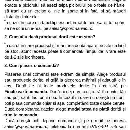
exacte a piciorului să așezi talpa piciorului pe o foaie de hârtie, 
să tragi cu un creion o linie în spate și în față, și să măsori 
distanța dintre ele. 
În cazul în care din tabel lipsesc informațiile necesare, te rugăm 
să ne scrii un e-mail pe 
sales@sportmaniac.ro
.
2. Cum aflu dacă produsul dorit este în stoc?
În cazul în care produsul și mărimea dorită apare pe site ca fiind 
pe stoc, atunci acesta poate fi comandat. Timpul de livrare este 
de 1-2 zile lucrătoare.
3. Cum plasez o comandă?
Plasarea unei comenzi este extrem de simplă. Alege produsul 
sau produsele dorite, ai grijă la alegerea mărimii și adaugă-le în 
coș. După ce ai toate produsele dorite în coș intră pe 
Finalizează comanda
. Dacă ai deja un cont, intră în contul tău 
sau poți să îți faci unul nou. În cazul în care nu dorești un cont, 
poți plasa comanda chiar și așa, completând toate datele cerute. 
După completarea datelor, alege 
modalitatea de plată
 dorită și 
trimite comanda
. 
Dacă dorești poți depune comanda și pe e-mail pe adresa 
sales@sportmaniac.ro
, 
telefonic la numărul 
0757-404 756 
sau 