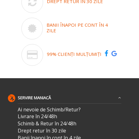
DREPT RETUR ÎN 30 ZILE
BANII ÎNAPOI PE CONT ÎN 4
ZILE
99% CLIENȚI MULȚUMIȚI
SERVIRE MANIACĂ
Ai nevoie de Schimb/Retur?
Livrare în 24/48h
Schimb & Retur în 24/48h
Drept retur în 30 zile
Banii înapoi în cont în 4 zile