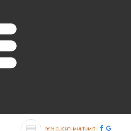
-5%
la a doua coma
99% CLIENȚI MULȚUMIȚI