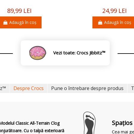
89,99 LEI
24,99 LEI
Adaugă în coș
Adaugă în coș
Vezi toate: Crocs Jibbitz™
tz™
Despre Crocs
Pune o întrebare despre produs
T
Spaţios
 Modelul Classic All-Terrain Clog
onjurătoare. Cu o talpă exterioară
Cea mai ge