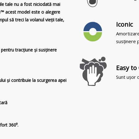
le tale nu a fost niciodată mai
te™ acest model este o alegere
ul să treci la volanul vieții tale,
Iconic
Amortizare
susținere p
entru tracțiune și susținere
Easy to
Sunt ușor d
lui și contribuie la scurgerea apei
tară
fort 360⁰.