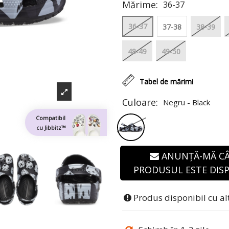
Mărime:
36-37
36-37
37-38
38-39
48-49
49-50
Tabel de mărimi
Culoare:
Negru - Black
Compatibil
cu Jibbitz™
ANUNȚĂ-MĂ C
PRODUSUL ESTE DISP
Produs disponibil cu al