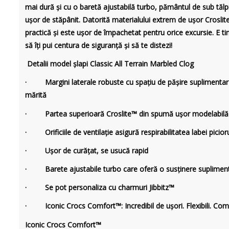
mai dură și cu o baretă ajustabilă turbo, pământul de sub tălpi
ușor de stăpânit. Datorită materialului extrem de ușor Crosli
practică și este ușor de împachetat pentru orice excursie. E timp
să îți pui centura de siguranță și să te distezi!
Detalii model șlapi Classic All Terrain Marbled Clog
· Margini laterale robuste cu spațiu de pășire suplimentar p
mărită
· Partea superioară Croslite™ din spumă ușor modelabilă
· Orificiile de ventilație asigură respirabilitatea labei picioru
· Ușor de curățat, se usucă rapid
· Barete ajustabile turbo care oferă o susținere suplimen
· Se pot personaliza cu charmuri Jibbitz™
· Iconic Crocs Comfort™: Incredibil de ușori. Flexibili. Com
Iconic Crocs Comfort™