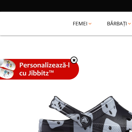
FEMEI
BĂRBAȚI
✖