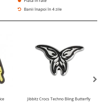
Plata în rate
Banii înapoi în 4 zile
ice
Jibbitz Crocs Techno Bling Butterfly
J