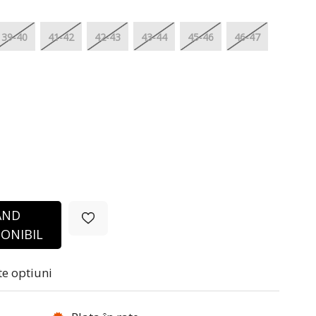
39-40
41-42
42-43
43-44
45-46
46-47
ÂND
ONIBIL
te optiuni