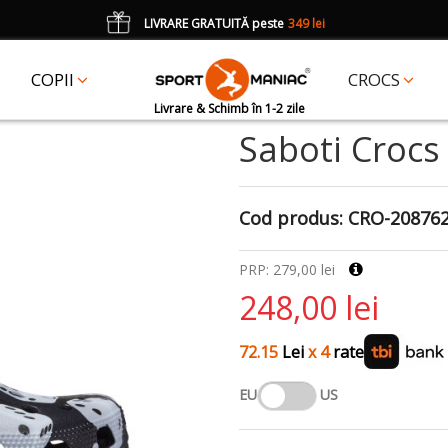
LIVRARE GRATUITĂ peste
349 lei
*
CADOU
un accesoriu Crocs Jibbitz în val. de 25 lei cu codul:
JIBBITZ
COPII
CROCS
Livrare & Schimb în 1-2 zile
Saboti Crocs 
Cod produs:
CRO-20876
PRP: 279,00 lei
248,00 lei
72.15
Lei
x 4
rate
EU
US