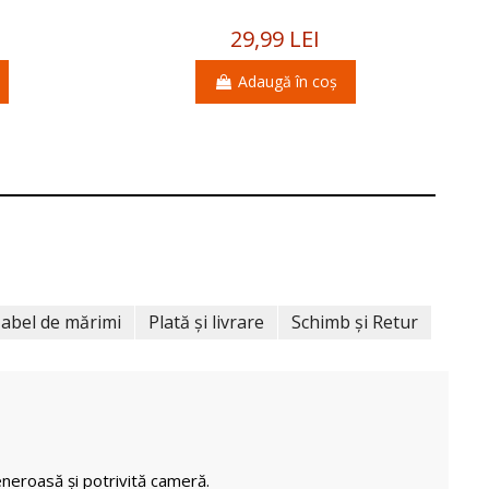
29,99 LEI
Adaugă în coș
abel de mărimi
Plată și livrare
Schimb și Retur
neroasă și potrivită cameră.