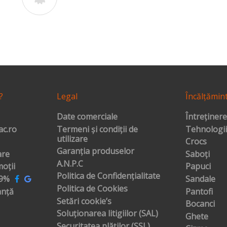
?
Legal
Încălțămin
Date comerciale
Întreținere
c.ro
Termeni și condiții de
Tehnologii
utilizare
Crocs
Garanția produselor
are
Saboți
A.N.P.C
oții
Papuci
Politica de Confidențialitate
99%
Sandale
Politica de Cookies
anță
Pantofi
Setări cookie’s
Bocanci
Soluționarea litigiilor (SAL)
Ghete
Securitatea plăților (SSL)