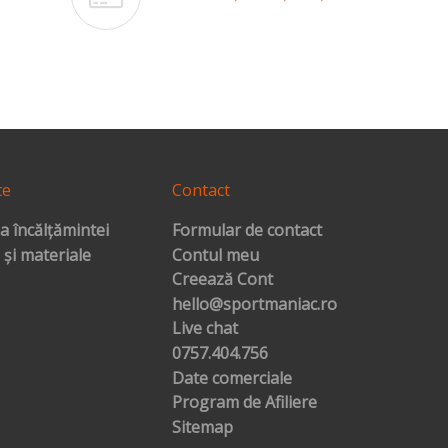
te
Contact
a încălțămintei
Formular de contact
 și materiale
Contul meu
Creează Cont
hello@sportmaniac.ro
Live chat
0757.404.756
Date comerciale
Program de Afiliere
Sitemap