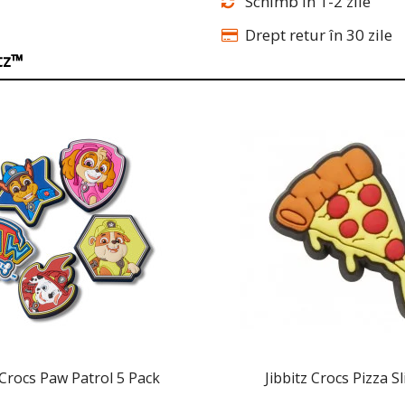
Schimb în 1-2 zile
Drept retur în 30 zile
itz™
 Crocs Paw Patrol 5 Pack
Jibbitz Crocs Pizza Sl