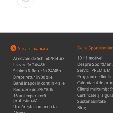
De ce SportManiac
Servire maniacă
10 +1 motive!
Ai nevoie de Schimb/Retur?
Despre SportMania
Livrare în 24/48h
Servicii PREMIUM
Schimb & Retur în 24/48h
Program de fideliz
Drept retur în 30 zile
Calendarul de prom
Banii înapoi în cont în 4 zile
Clienți mulțumiți: 
Reducere de 3/5/10%
Certificate și sigur
16 ani experiență
profesională
Sustenabilitate
Urmărește comanda ta
Blog
Ajutor