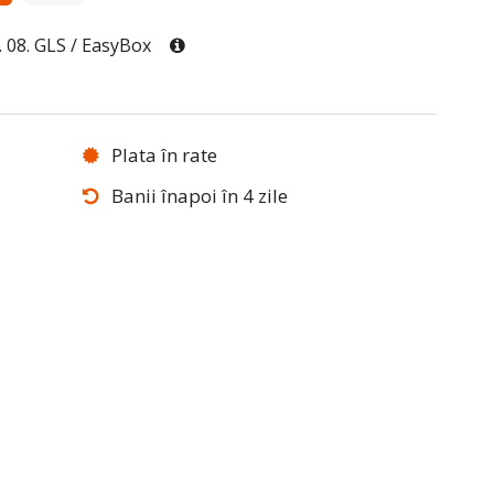
0. 08. GLS / EasyBox
Plata în rate
Banii înapoi în 4 zile