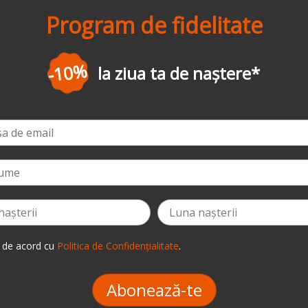
Program de fidelitate
-3%
la prima comandă
*
 de acord cu
Politica de Confidențialitate
.
Abonează-te