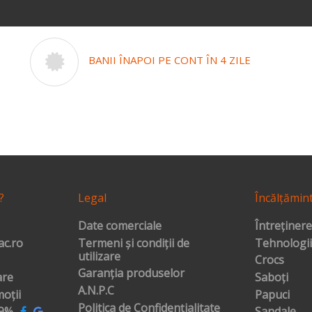
BANII ÎNAPOI PE CONT ÎN 4 ZILE
?
Legal
Încălțămin
Date comerciale
Întreținere
c.ro
Termeni și condiții de
Tehnologii
utilizare
Crocs
Garanția produselor
are
Saboți
A.N.P.C
oții
Papuci
Politica de Confidențialitate
99%
Sandale