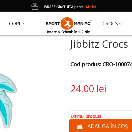
LIVRARE GRATUITĂ peste
349 lei
*
CADOU
un accesoriu Crocs Jibbitz în val. de 25 lei cu codul:
JIBBITZ
COPII
CROCS
Livrare & Schimb în 1-2 zile
Jibbitz Crocs
Cod produs:
CRO-10007
24,00 lei
Ultimul produs!
ADAUGĂ ÎN COȘ