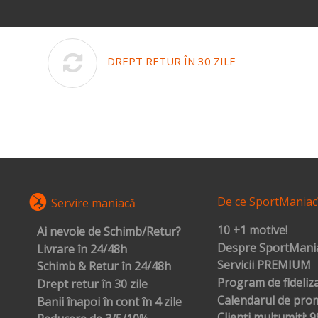
DREPT RETUR ÎN 30 ZILE
De ce SportManiac
Servire maniacă
10 +1 motive!
Ai nevoie de Schimb/Retur?
Despre SportMania
Livrare în 24/48h
Servicii PREMIUM
Schimb & Retur în 24/48h
Program de fideliz
Drept retur în 30 zile
Calendarul de prom
Banii înapoi în cont în 4 zile
Clienți mulțumiți: 