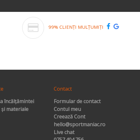
99% CLIENȚI MULȚUMIȚI
te
Contact
a încălțămintei
Formular de contact
 și materiale
Contul meu
Creează Cont
hello@sportmaniac.ro
Live chat
0757.404.756