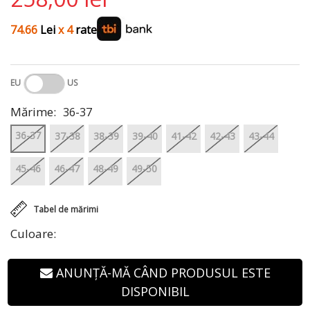
74.66
Lei
x 4
rate
EU
US
Mărime:
36-37
36-37
37-38
38-39
39-40
41-42
42-43
43-44
45-46
46-47
48-49
49-50
Tabel de mărimi
Culoare:
ANUNȚĂ-MĂ CÂND PRODUSUL ESTE
DISPONIBIL