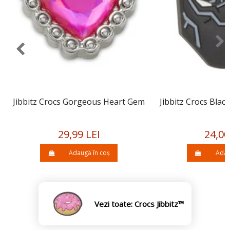
Jibbitz Crocs Gorgeous Heart Gem
Jibbitz Crocs Bla
29,99 LEI
24,00
Adaugă în coș
Adau
Vezi toate: Crocs Jibbitz™