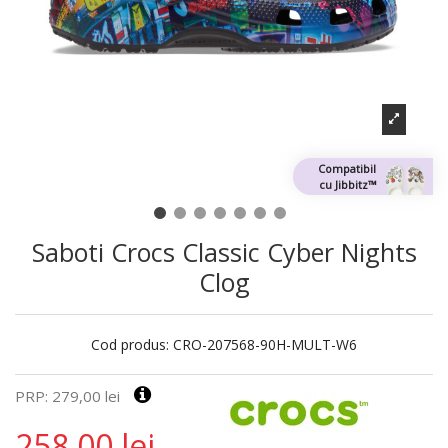
Compatibil
cu Jibbitz™
Saboti Crocs Classic Cyber Nights
Clog
Cod produs:
CRO-207568-90H-MULT-W6
PRP: 279,00 lei
258,00 lei