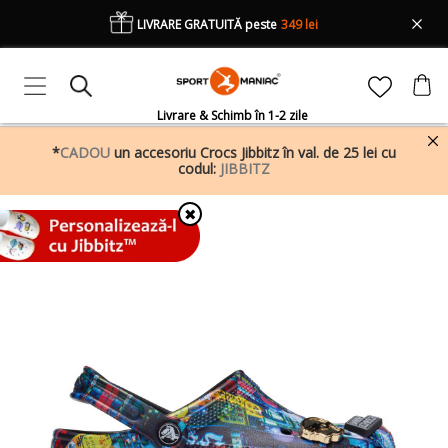
LIVRARE GRATUITĂ peste
349 lei
Livrare & Schimb în 1-2 zile
*
CADOU
un accesoriu Crocs Jibbitz în val. de 25 lei cu
codul:
JIBBITZ
✖