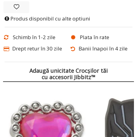
Produs disponibil cu alte optiuni
Schimb în 1-2 zile
Plata în rate
Drept retur în 30 zile
Banii înapoi în 4 zile
Adaugă unicitate Crocșilor tăi
cu accesorii Jibbitz™