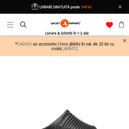
LIVRARE GRATUITĂ peste
349 lei
Livrare & Schimb în 1-2 zile
*
CADOU
un accesoriu Crocs Jibbitz în val. de 25 lei cu
codul:
JIBBITZ