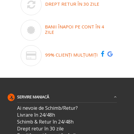
DREPT RETUR ÎN 30 ZILE
BANII ÎNAPOI PE CONT ÎN 4
ZILE
99% CLIENȚI MULȚUMIȚI
SERVIRE MANIACĂ
Ai nevoie de Schimb/Retur?
Livrare în 24/48h
Schimb & Retur în 24/48h
Drept retur în 30 zile