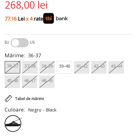
268,00 lei
77.16
Lei
x 4
rate
EU
US
Mărime:
36-37
36-37
37-38
38-39
39-40
41-42
42-43
43-44
45-46
46-47
48-49
Tabel de mărimi
Culoare:
Negru - Black