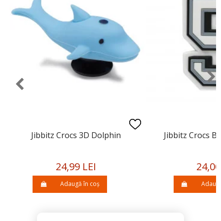
Jibbitz Crocs 3D Dolphin
Jibbitz Crocs 
24,99 LEI
24,00
Adaugă în coș
Adaugă