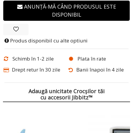
ANUNȚĂ-MĂ CÂND PRODUSUL ESTE
DISPONIBIL
Produs disponibil cu alte optiuni
Schimb în 1-2 zile
Plata în rate
Drept retur în 30 zile
Banii înapoi în 4 zile
Adaugă unicitate Crocșilor tăi
cu accesorii Jibbitz™