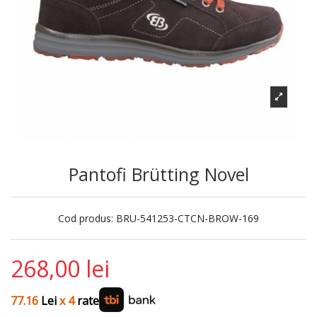
Pantofi Brütting Novel
Cod produs:
BRU-541253-CTCN-BROW-169
268,00 lei
77.16
Lei
x 4
rate