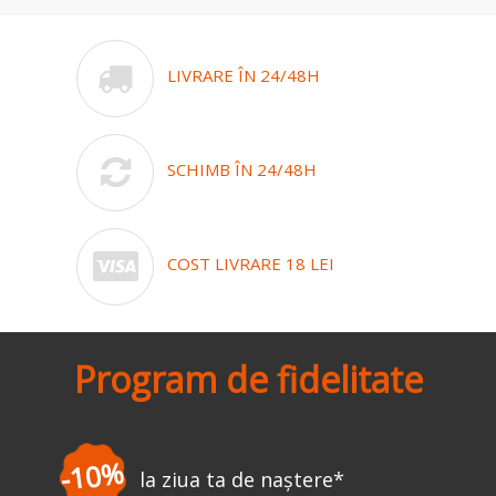
LIVRARE ÎN 24/48H
SCHIMB ÎN 24/48H
COST LIVRARE 18 LEI
Program de fidelitate
-3%
ua ta de naștere
*
la 