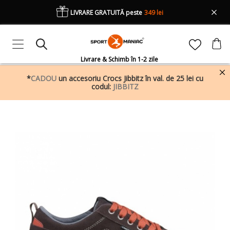
LIVRARE GRATUITĂ peste
349 lei
Livrare & Schimb în 1-2 zile
*
CADOU
un accesoriu Crocs Jibbitz în val. de 25 lei cu
codul:
JIBBITZ