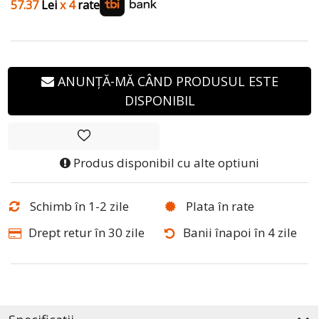
57.37
Lei
x 4
rate
ANUNȚĂ-MĂ CÂND PRODUSUL ESTE
DISPONIBIL
Produs disponibil cu alte optiuni
Schimb în 1-2 zile
Plata în rate
Drept retur în 30 zile
Banii înapoi în 4 zile