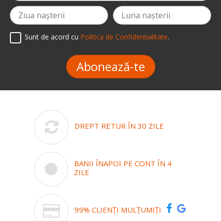
Sunt de acord cu
Politica de Confidențialitate
.
Abonează-te
DREPT RETUR ÎN 30 ZILE
BANII ÎNAPOI PE CONT ÎN 4
ZILE
99% CLIENȚI MULȚUMIȚI