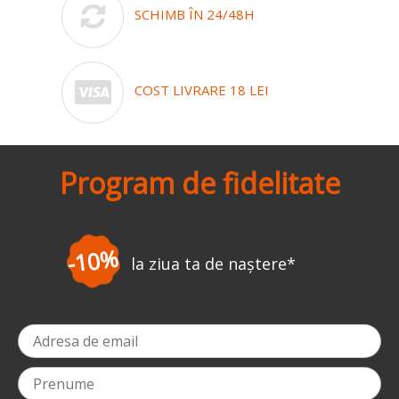
SCHIMB ÎN 24/48H
COST LIVRARE 18 LEI
Program de fidelitate
-3%
la prima comandă
*