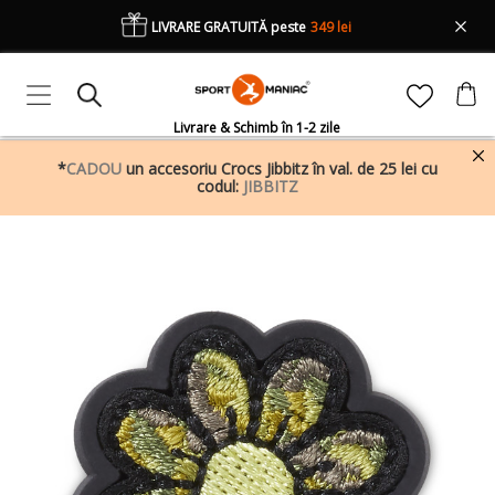
LIVRARE GRATUITĂ peste
349 lei
Livrare & Schimb în 1-2 zile
*
CADOU
un accesoriu Crocs Jibbitz în val. de 25 lei cu
codul:
JIBBITZ