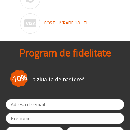
COST LIVRARE 18 LEI
Program de fidelitate
-3%
ta de naștere
*
la pri