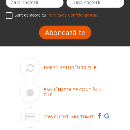
Sunt de acord cu
Politica de Confidențialitate
.
Abonează-te
DREPT RETUR ÎN 30 ZILE
BANII ÎNAPOI PE CONT ÎN 4
ZILE
99% CLIENȚI MULȚUMIȚI