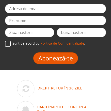
Sunt de acord cu
Politica de Confidențialitate
.
Abonează-te
DREPT RETUR ÎN 30 ZILE
BANII ÎNAPOI PE CONT ÎN 4