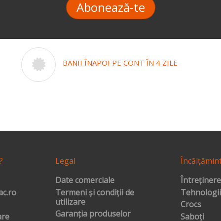
Abonează-te
BANII ÎNAPOI PE CONT ÎN 4 ZILE
?
Legal
Încălțămin
Date comerciale
Întreținere
c.ro
Termeni și condiții de
Tehnologii
utilizare
Crocs
Garanția produselor
are
Saboți