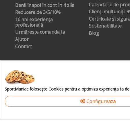
Calendarul de prom
Banii înapoi în cont în 4 zile
Clienți mulțumiți: 
Reducere de 3/5/10%
Certificate și sigur
16 ani experiență
profesională
Sustenabilitate
Urmărește comanda ta
Blog
Ajutor
Contact
SportManiac foloseşte Cookies pentru a optimiza experienţa ta de 
Configureaza
©