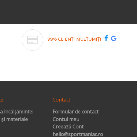
99% CLIENȚI MULȚUMIȚI
te
Contact
a încălțămintei
Formular de contact
 și materiale
Contul meu
Creează Cont
hello@sportmaniac.ro