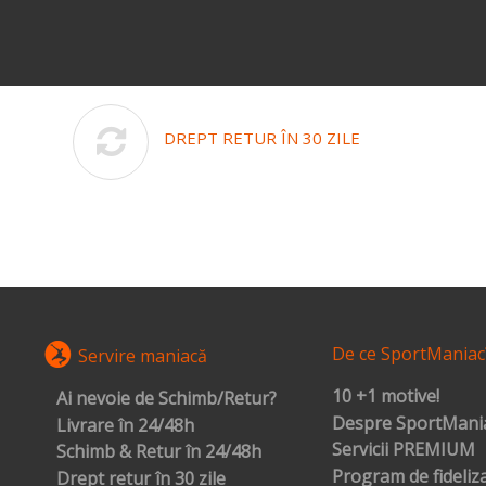
DREPT RETUR ÎN 30 ZILE
De ce SportManiac
Servire maniacă
10 +1 motive!
Ai nevoie de Schimb/Retur?
Despre SportMania
Livrare în 24/48h
Servicii PREMIUM
Schimb & Retur în 24/48h
Program de fideliz
Drept retur în 30 zile