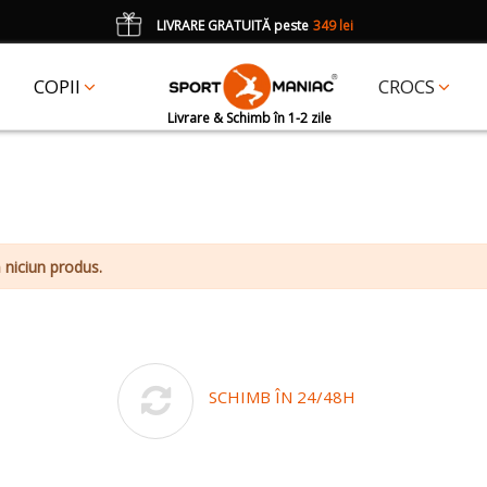
LIVRARE GRATUITĂ peste
349 lei
*
CADOU
un accesoriu Crocs Jibbitz în val. de 25 lei cu codul:
JIBBITZ
COPII
CROCS
Livrare & Schimb în 1-2 zile
 niciun produs.
SCHIMB ÎN 24/48H