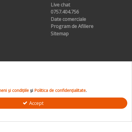
Live chat
0757.404.756
Date comerciale
Program de Afiliere
Sitemap
ni și condițiile
şi
Politica de confidențialitate
.
Accept
ia