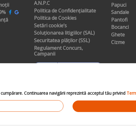
A.N.P.C
oții
Papuci
Politica de Confidențialitate
99%
Sandale
Politica de Cookies
anță
Pantofi
Setări cookie’s
Bocanci
Soluționarea litigiilor (SAL)
Ghete
Securitatea plăților (SSL)
Cizme
Regulament Concurs,
Campanii
cumpărare. Continuarea navigării reprezintă acceptul tău privind
Terme
 2010-2026 -
SportManiac
- Magazin Online de Încălțăminte în Român