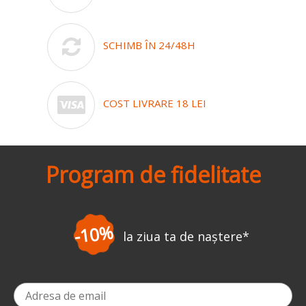
SCHIMB ÎN 24/48H
COST LIVRARE 18 LEI
Program de fidelitate
-10%
la ziua ta de naștere
*