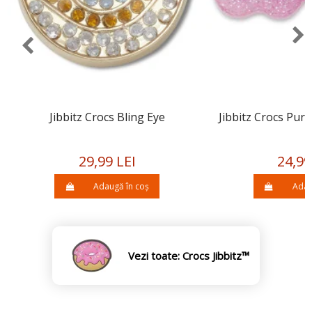
Jibbitz Crocs Bling Eye
Jibbitz Crocs Pur
29,99 LEI
24,99
Adaugă în coș
Adau
Vezi toate: Crocs Jibbitz™