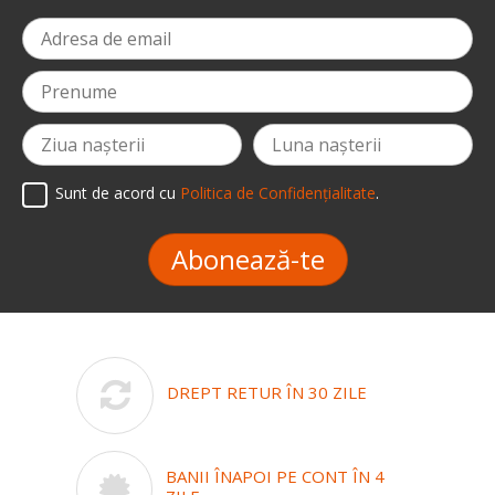
Sunt de acord cu
Politica de Confidențialitate
.
Abonează-te
DREPT RETUR ÎN 30 ZILE
BANII ÎNAPOI PE CONT ÎN 4