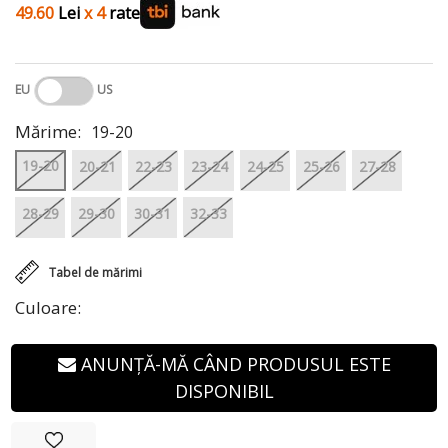
49.60
Lei
x 4
rate
EU
US
Mărime:
19-20
19-20
20-21
22-23
23-24
24-25
25-26
27-28
28-29
29-30
30-31
32-33
Tabel de mărimi
Culoare:
ANUNȚĂ-MĂ CÂND PRODUSUL ESTE
DISPONIBIL