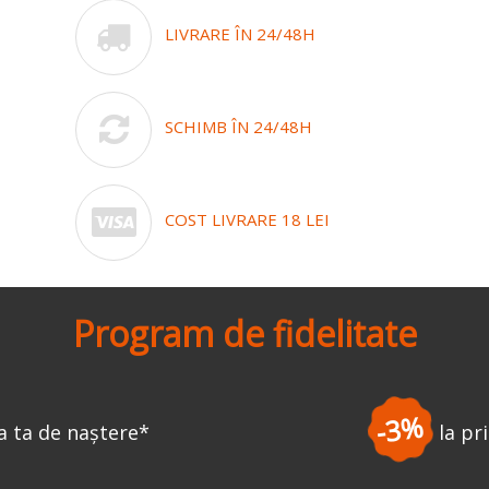
LIVRARE ÎN 24/48H
SCHIMB ÎN 24/48H
COST LIVRARE 18 LEI
Program de fidelitate
-3%
la prima comandă
*