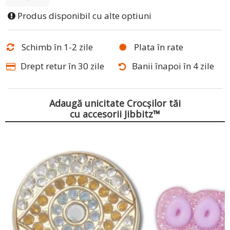
Produs disponibil cu alte optiuni
Schimb în 1-2 zile
Plata în rate
Drept retur în 30 zile
Banii înapoi în 4 zile
Adaugă unicitate Crocșilor tăi
cu accesorii Jibbitz™