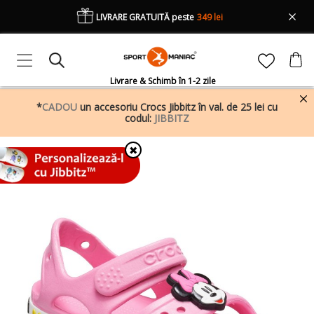
LIVRARE GRATUITĂ peste
349 lei
Livrare & Schimb în 1-2 zile
*
CADOU
un accesoriu Crocs Jibbitz în val. de 25 lei cu
codul:
JIBBITZ
✖