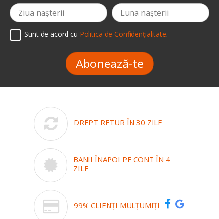
Sunt de acord cu
Politica de Confidențialitate
.
Abonează-te
DREPT RETUR ÎN 30 ZILE
BANII ÎNAPOI PE CONT ÎN 4
ZILE
99% CLIENȚI MULȚUMIȚI