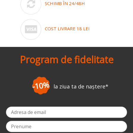
SCHIMB ÎN 24/48H
COST LIVRARE 18 LEI
Program de fidelitate
-10%
la ziua ta de naștere
*