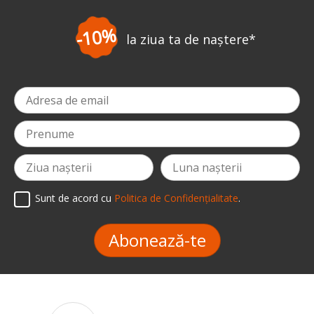
-3%
aștere
*
la prima com
Sunt de acord cu
Politica de Confidențialitate
.
Abonează-te