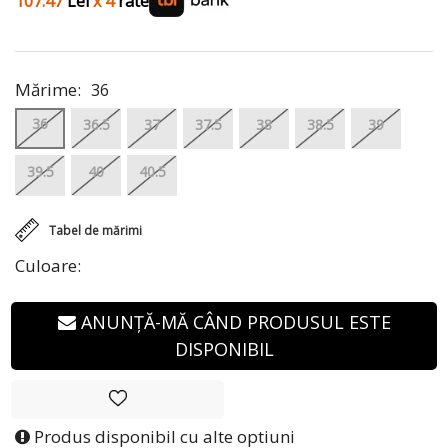
107.47
Lei
x 4
rate
Mărime:
36
36
36.5
37
37.5
38
38.5
39
39.5
40
40.5
Tabel de mărimi
Culoare:
ANUNȚĂ-MĂ CÂND PRODUSUL ESTE
DISPONIBIL
Produs disponibil cu alte optiuni