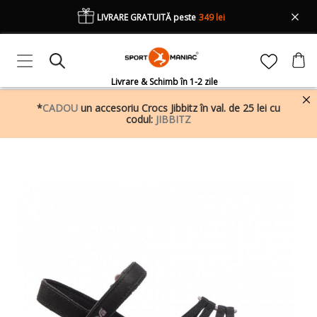
LIVRARE GRATUITĂ peste
349 lei
Livrare & Schimb în 1-2 zile
*
CADOU
un accesoriu Crocs Jibbitz în val. de 25 lei cu
codul:
JIBBITZ