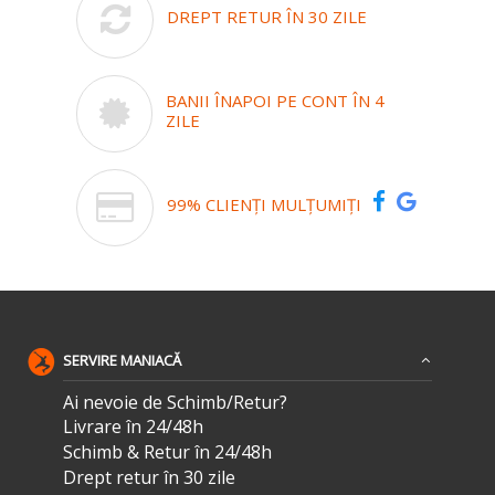
DREPT RETUR ÎN 30 ZILE
BANII ÎNAPOI PE CONT ÎN 4
ZILE
99% CLIENȚI MULȚUMIȚI
SERVIRE MANIACĂ
Ai nevoie de Schimb/Retur?
Livrare în 24/48h
Schimb & Retur în 24/48h
Drept retur în 30 zile